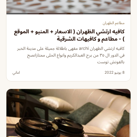
مطاعم الظهران
كافيه ارتشي الظهران ( الاسعار + المنيو + الموقع
) - مطاعم و كافيهات الشرقية
كافيه ارتشي الظهران archi مقهى باطلالة جميلة على مدينة الخبر
في الدور ال ٣٥ من برج العبدالكريم وانواع الحلى ممتازانصح
بالفونش توست
8 يونيو 2022
اماني