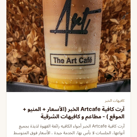
كافيهات الخبر
آرت كافية Artcafe الخبر (الأسعار + المنيو +
الموقع ) - مطاعم و كافيهات الشرقية
آرت كافية Artcafe الخبر أجواء الكافيه رائعة القهوة لذيذة بجميع
أنواعها، الجلسات لا بأس بها، الخدمة جيدة ، الأسعار فوق المتوسط