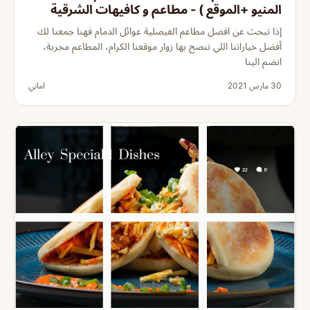
المنيو +الموقع ) - مطاعم و كافيهات الشرقية
إذا تبحث عن افضل مطاعم الفيصلية عوائل الدمام فهنا جمعنا لك
أفضل خياراتنا اللي ننصح بها زوار موقعنا الكرام، المطاعم مجربة،
انضم الينا
30 مارس 2021
اماني