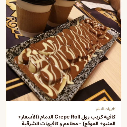
كافيهات الدمام
كافيه كريب رول Crepe Roll الدمام (الأسعار+
المنيو+ الموقع) - مطاعم و كافيهات الشرقية