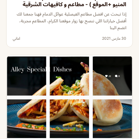
المنيو +الموقع ) - مطاعم و كافيهات الشرقية
إذا تبحث عن افضل مطاعم الفيصلية عوائل الدمام فهنا جمعنا لك
أفضل خياراتنا اللي ننصح بها زوار موقعنا الكرام، المطاعم مجربة،
انضم الينا
30 مارس 2021
اماني