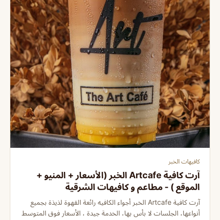
كافيهات الخبر
آرت كافية Artcafe الخبر (الأسعار + المنيو +
الموقع ) - مطاعم و كافيهات الشرقية
آرت كافية Artcafe الخبر أجواء الكافيه رائعة القهوة لذيذة بجميع
أنواعها، الجلسات لا بأس بها، الخدمة جيدة ، الأسعار فوق المتوسط