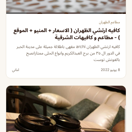
مطاعم الظهران
كافيه ارتشي الظهران ( الاسعار + المنيو + الموقع
) - مطاعم و كافيهات الشرقية
كافيه ارتشي الظهران archi مقهى باطلالة جميلة على مدينة الخبر
في الدور ال ٣٥ من برج العبدالكريم وانواع الحلى ممتازانصح
بالفونش توست
8 يونيو 2022
اماني