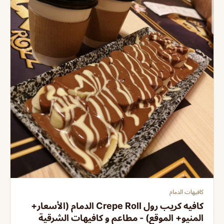
كافيهات الدمام
كافيه كريب رول Crepe Roll الدمام (الأسعار+
المنيو+ الموقع) - مطاعم و كافيهات الشرقية