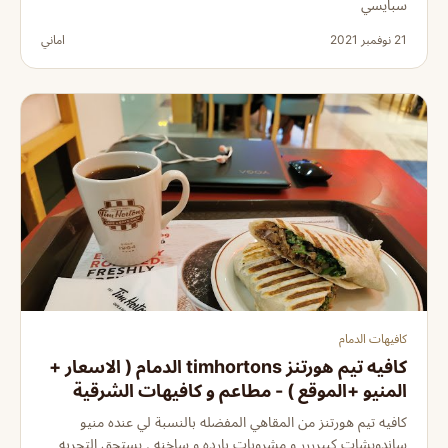
سبايسي
21 نوفمبر 2021
اماني
كافيهات الدمام
كافيه تيم هورتنز timhortons الدمام ( الاسعار +
المنيو +الموقع ) - مطاعم و كافيهات الشرقية
كافيه تيم هورتنز من المقاهي المفضله بالنسبة لي عنده منيو
ساندويشات كبيرررر و مشروبات بارده و ساخنه . يستحق التجربه