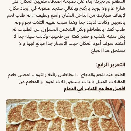
المطعم تم تجربته بناء على نصيحة اصدقاء مقربين المكان على
شارع عام ولا يوجد باركنج وبالتالي ستجد صعوبه في إيجاد مكان
لإيقاف سيارتك من الداخل المكان واسع ونظيف .. تم طلب لحم
بالعجين وكانت لذيذه جدا وهذا سبب تقييم الثلاث نجوم وتم
طلب كفته بالطماطم ولكن الشخص المسؤول عن الطلبات لم
يكن منتبه للكلب واحضر كفته مع طحينيه وكانت سيئه جدا لا
أعتقد سوف أعود المكان حيث الاسعار جدا مبالغ فيها و لا
تستحق هذا المبلغ
التقرير الرابع:
الطعم جيّد للحم والدجاج .. البطاطس رائعه والثوم .. اعجبني طعم
المقبلات المتبل بالذات يستحق ثلاث نجوم و المطعم من
افضل مطاعم الكباب في الدمام