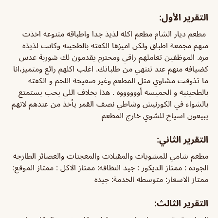
التقرير الأول:
مطعم ديار الشام مطعم اكله لذيذ جدا واطباقه متنوعه اخذت
منهم مجمعة اطباق ولكن اميزها الكفته بالطحينه وكانت لذيذه
مره. الموظفين تعاملهم راقي ومحترم يقدمون لك شوربة عدس
كضيافه منهم عند تنتهي من طلباتك. اغلب اكلهم رائع ومتميز،
انا
ما تذوقت مشاوي مثل المطعم وغير صفيحة اللحم و الكفته
بالطحينيه و الحميسه أووووووه . هذا بخلاف اللي يحب يستمتع
بالشواء في الكورنيش وشاطي نصف القمر يأخذ من عندهم لانهم
يبيعون اسياخ للشوي خارج المطعم
التقرير الثاني:
مطعم شامي للمشويات والمقبلات والمعجنات والعصائر الطازجه
الجوده : ممتاز الديكور : جيد النظافه: ممتاز الاكل : ممتاز الموقع:
ممتاز الاسعار: متوسطه الخدمة: جيده
التقرير الثالث: