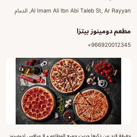
Al Imam Ali Ibn Abi Taleb St, Ar Rayyan, الدمام
مطعم دومينوز
بيتزا
966920012345+
حقيقة لابد من ذكرها جربت جميع المطاعم و لا منافس لدومينوز