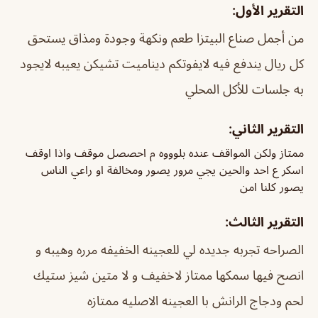
التقرير الأول:
من أجمل صناع البيتزا طعم ونكهة وجودة ومذاق يستحق
كل ريال يندفع فيه لايفوتكم ديناميت تشيكن يعيبه لايجود
به جلسات للأكل المحلي
التقرير الثاني:
ممتاز ولكن المواقف عنده بلوووه م احصصل موقف واذا اوقف
اسكر ع احد والحين يجي مرور يصور ومخالفة او راعي الناس
يصور كلنا امن
التقرير الثالث:
الصراحه تجربه جديده لي للعجينه الخفيفه مرره وهيبه و
انصح فيها سمكها ممتاز لاخفيف و لا متين شيز ستيك
لحم ودجاج الرانش با العجينه الاصليه ممتازه