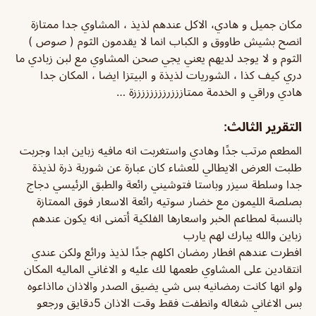
مكان جميل و هادي، الاكل عندهم لذيذ ، المشاوي جدا ممتازة
انصح بشيش طاووق و الكباب انما لا يقدمون الثوم ( صوص )
الثوم و لا يوجد لديهم يعني يجي صحن المشاوي مع لبن زبادي ما
دري كيف كذا ، الشوريات لذيذة و البيتزا ايضا ، المكان جدا
هادي وراقي و الخدمة ممتازززرززززززززة …
التقرير الثالث:
المطعم مرتب جدًا وهادي واستغربت انه مافيه زباين ابدا وجربت
طلبت العرض الايطالي للعشاء كان عبارة عن شوربة ذرة لذيذة
جدا وسلطة سيزر وباستا فتوشيني رائعة والطبق الرئيسي دجاج
بصلصة الليمون مع خضار سوتيه رائعة الاسعار فوق الممتازة
بالنسبة لمطاعم الخبر واسعارها الفلكية أتمنى انه يكون عندهم
زباين والله يبارك لهم يارب
افطرت عندهم افطار رمضان اكلهم جدًا لذيذ ورائع ولكن عندي
انتقادين على المشاوي طعمها لك عليه و الاغاني الماليه المكان
ولو انها كانت رمضانيه بس شي يضيق الصدر والاذان مااذاعوه
بس الاغاني شغاله وانطفت فقط وقت الاذان 5دقايق ورجعو