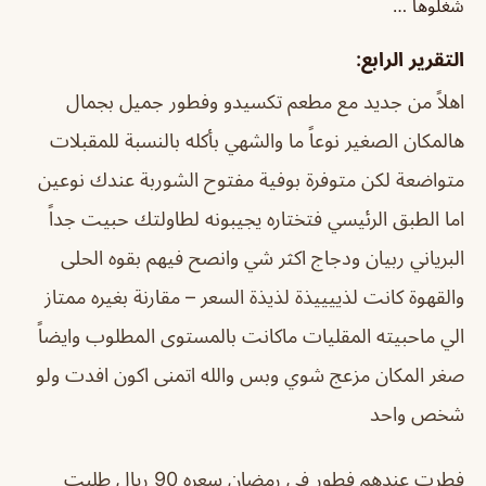
شغلوها …
التقرير الرابع:
اهلاً من جديد مع مطعم تكسيدو وفطور جميل بجمال
هالمكان الصغير نوعاً ما والشهي بأكله بالنسبة للمقبلات
متواضعة لكن متوفرة بوفية مفتوح الشوربة عندك نوعين
اما الطبق الرئيسي فتختاره يجيبونه لطاولتك حبيت جداً
البرياني ربيان ودجاج اكثر شي وانصح فيهم بقوه الحلى
والقهوة كانت لذييييذة لذيذة السعر – مقارنة بغيره ممتاز
الي ماحبيته المقليات ماكانت بالمستوى المطلوب وايضاً
صغر المكان مزعج شوي وبس والله اتمنى اكون افدت ولو
شخص واحد
فطرت عندهم فطور في رمضان سعره 90 ريال طلبت