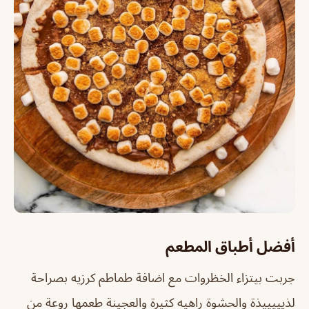
أفضل أطباق المطعم
جربت بيتزاء الخظروات مع اضافة طماطم كرزيه بصراحة
لذيييييذة والحشوة راهيه كثيرة والعجينة طعمها روعة من