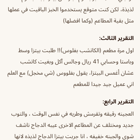
لذيذة، لكن كنت متوقع يستخدموا الخبز الباقيت في عملها
مثل بقية المطاعم (وكما افضلها)
التقرير الثالث:
اول مرة مطعم (الكاتشب بفلوس)!! طلبت بيتزا وسط
وباستا وحسابي 41 ريال وجالس آكل وبغيت كاتشب
عشان أغمس البيتزا، يقول بفلووس (شي مخجل) مع العلم
اني عميل جيد جيدا للمطعم
التقرير الرابع:
العجينه رقيقه وتقرمش وطريه في نفس الوقت ، والتوب
جديد ومختلف عن المطاعم الاخرى عيبه الدجاج ناشف
شوي والجبنه خفيفه ، انا جربت بيتزا الدجاج لذيذه لانها