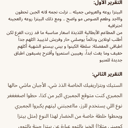
التقرير الأول:
البيتزا روعه والعروض جميله .. نزلت نجمه لانه الجبن تحطون
واااجد وطعم الصوص مو واضح .. ومع ذلك البيتزا روعه رالعجينه
احترافيه
من المطاعم الأيطالية اللذيذة اسعار مناسبة ما قد زرت الفرع لكن
أطلب اونلاين ودائماً يوصلني حار وفريش لذيييذ اكلهم جداً
اطباقي المفضلة: سلطة الكينوا و بيني بيستو الشهية أكلهم
خفيف وما يغث ابداً، رهيبين استمروا وأقترح يضيفون اطباق
جديدة للمنيو
التقرير الثاني:
الستيك وبتزاريفيك الخاصة الذذ شي، الأجبان ماشي حالها
الجمبري كنت متوقع الجمبري اكبر من كذا، حطوا اصغغغغر
نوع اللي يستخدم للرز، مااعجبتني ليتهم يكبروا الجمبري
ويحطوا خلطة خاصة من الخضار لهذا النوع (مثل بيتزا
كومبني مثلا!) الخبز بالثوم عبارة عن بيتزا جبنة بالثوم،