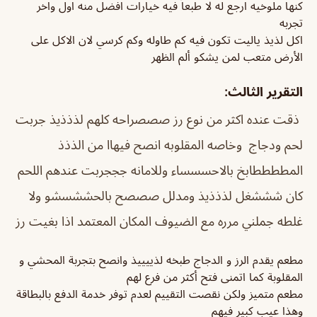
كنها ملوخيه ارجع له لا طبعاً فيه خيارات افضل منه اول واخر
تجربه
اكل لذيذ ياليت تكون فيه كم طاوله وكم كرسي لان الاكل على
الأرض متعب لمن يشكو ألم الظهر
التقرير الثالث:
ذقت عنده اكثر من نوع رز صصصراحه كلهم لذذذيذ جربت
لحم ودجاج وخاصه المقلوبه انصح فيهاا من الذذذ
المططططابخ بالاحسسساء وللامانه جججربت عندهم اللحم
كان شششغل لذذذيذ ومدلل صصصح بالحششسشو ولا
غلطه جملني مرره مع الضيوف المكان المعتمد اذا بغيت رز
مطعم يقدم الرز و الدجاج طبخه لذييييذ وانصح بتجربة المحشي و
المقلوبة كما اتمنى فتح أكثر من فرع لهم
مطعم متميز ولكن نقصت التقييم لعدم توفر خدمة الدفع بالبطاقة
وهذا عيب كبير فيهم