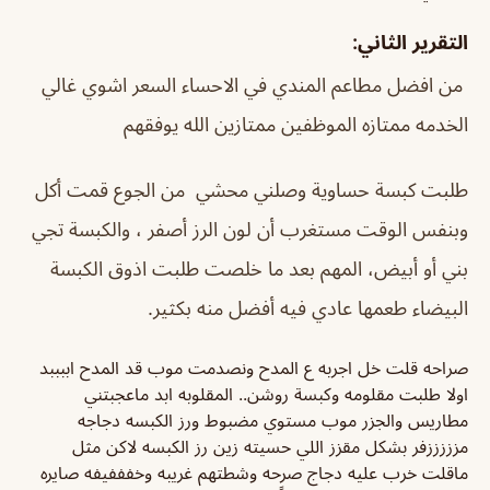
التقرير الثاني:
من افضل مطاعم المندي في الاحساء السعر اشوي غالي
الخدمه ممتازه الموظفين ممتازين الله يوفقهم
طلبت كبسة حساوية وصلني محشي من الجوع قمت أكل
وبنفس الوقت مستغرب أن لون الرز أصفر ، والكبسة تجي
بني أو أبيض، المهم بعد ما خلصت طلبت اذوق الكبسة
البيضاء طعمها عادي فيه أفضل منه بكثير.
صراحه قلت خل اجربه ع المدح ونصدمت موب قد المدح اببببد
اولا طلبت مقلومه وكبسة روشن.. المقلوبه ابد ماعجبتني
مطاريس والجزر موب مستوي مضبوط ورز الكبسه دجاجه
مزززززفر بشكل مقزز اللي حسيته زين رز الكبسه لاكن مثل
ماقلت خرب عليه دجاج صرحه وشطتهم غريبه وخفففيفه صايره