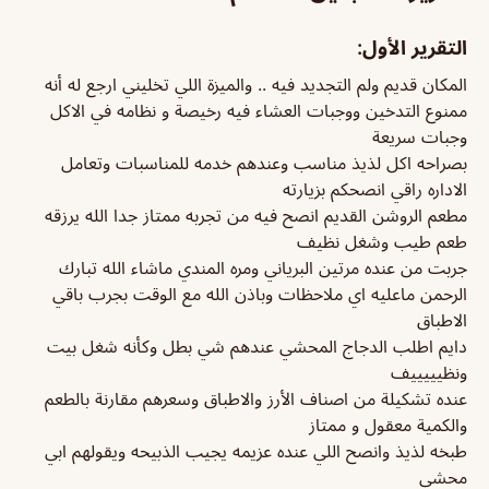
التقرير الأول:
المكان قديم ولم التجديد فيه .. والميزة اللي تخليني ارجع له أنه
ممنوع التدخين ووجبات العشاء فيه رخيصة و نظامه في الاكل
وجبات سريعة
بصراحه اكل لذيذ مناسب وعندهم خدمه للمناسبات وتعامل
الاداره راقي انصحكم بزيارته
مطعم الروشن القديم انصح فيه من تجربه ممتاز جدا الله يرزقه
طعم طيب وشغل نظيف
جربت من عنده مرتين البرياني ومره المندي ماشاء الله تبارك
الرحمن ماعليه اي ملاحظات وباذن الله مع الوقت بجرب باقي
الاطباق
دايم اطلب الدجاج المحشي عندهم شي بطل وكأنه شغل بيت
ونظيييييف
عنده تشكيلة من اصناف الأرز والاطباق وسعرهم مقارنة بالطعم
والكمية معقول و ممتاز
طبخه لذيذ وانصح اللي عنده عزيمه يجيب الذبيحه ويقولهم ابي
محشي