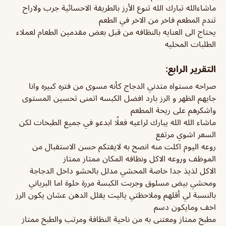
ماشاءالله تبارك الله تنوع الأرز بالطريقة الاحسائية جرب ولاراح
تندم المطعم فاخر من الاخر في الطعم
يحتاج الى العنايه بالنظافه من قبل بعض مقدمين الطعام لعملاء
الطلبات المحليه
التقرير الرابع:
صراحه مستواه متدني الدجاج كأنه مسوى من فتره كبيره وانا
جايهم الظهر و الرز بارد افضل الكبسه اتمنى تحسين المستوى
واشكرهم على ريحة المطعم
ماشاء الله الله يبارك لراعيه فعلًا ابدعو في جميع الطبخات لكن
السعر اشوي مرتفع
روعه اليوم اكلت منه انصح به لايفتكم حسن الاستقبال من
الموظف وروعه الاكل ونظافه المكان ممتاز ممتاز
الاكل لذيذ جدا خاصة المحشي مدلل بالحشو داخل الدجاجة
ومحشي بيض مسلوق وجربت الكبسة مررة حلوة اما البرياني
بالنسبة لي أقلهم وملاحظتي ياليت يقلل الدهن عشان يكون الرز
اخف ومايكون دسم
مطبخ ممتاز ومعتنى به من ناحية النظافة ومرتب والطبخ ممتاز