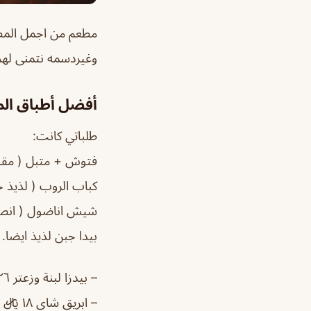
مطعم من اجمل المطاع
وغيردسمه نتمنى لهم
أفضل أطباق ال
طلباتي كانت:
فتوش + متبل ( مقبل
كباب الروب ( لذيذ ج
شيش اناضول ( انصح 
بيدا جبن لذيذ ايضا.
– بيدزا لبنة وزعتر ٢٦ ﷼ : حلوه والعجينه خفيفه وصلت
– ابريق شاي ١٨ ﷼ : اعتقد ان هذا احلى شي كان بالفطور الشاي مره حلو وكميته حلوه ومناسبه