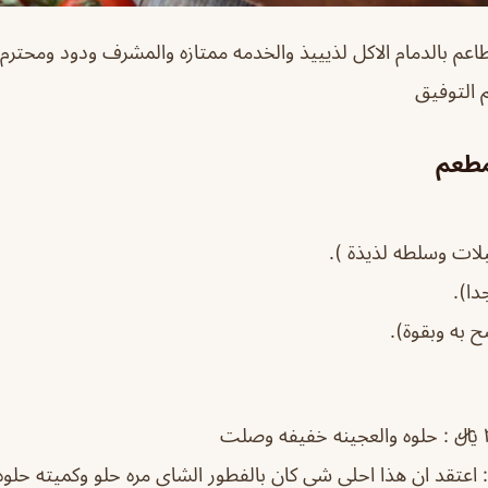
م بالدمام الاكل لذيييذ والخدمه ممتازه والمشرف ودود ومحترم
 التوفيق
مطعم
ات وسلطه لذيذة ).
دا).
به وبقوة).