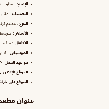
الإسم:
المذاق الع
التصنيف
: عائلي 
النوع
: مطعم ترك
الأسعار
: متوسطة
الأطفال
: مناسب
الموسيقى
: لا ي
مواعيد العمل
: ١١:٣٠ص–١:٠٠ص
الموقع الإلكترون
الموقع على خرا
عنوان مطعم 