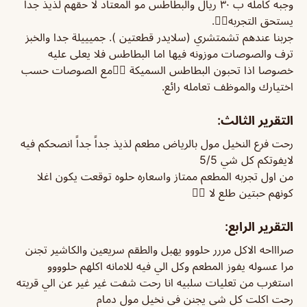
وجبه كامله ب ٣٠ ريال والبطاطس مو المعتاد لا حقهم لذيذ جداً
يستحق التجربه👍🏻.
جربنا عندهم تشمتشري (سلايدر قطعتين ). جميييلة جدا والخبز
ترف والصوصات موزونه فيها اما البطاطس فلا يعلى عليه
خصوصا اذا تحبون البطاطس السميكة 👌🏻مع الصوصات حسب
اختيارك والموظف تعامله رائع.
التقرير الثالث:
رحت فرع النخيل مول بالرياض مطعم لذيذ جداً جداً انصحكم فيه
لايفوتكم كل شي 5/5
من اول تجربه المطعم ممتاز واسعاره حلوه توقعت يكون اغلا
كونهم حبتين طلع لا 👌🏻
التقرير الرابع:
صراااحه الاكل مررر حلووو يهبل والطقم سريعين والكاشير تجنن
مرا عسوله يفوز المطعم وكل الي فيه للامانه اكلهم حلوووو
استغرب من تعليات سلبيه انا رحت شفت غير غير عن الي قريته
رحت اكلت كل شي يجنن في نخيل مول دمام