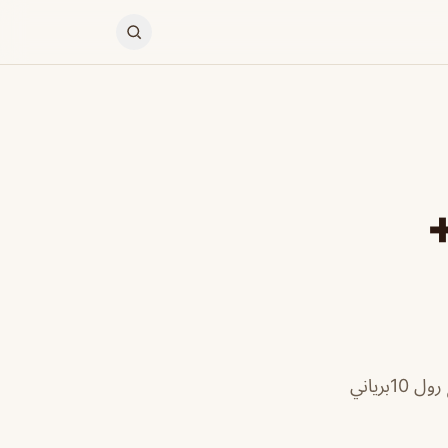
+
مطعم ميمني الخبر ابصراحه المطعم اكله لذيذظلبت كباب لحم اعطيه تقييم 10سبرينغ رول 10برياني