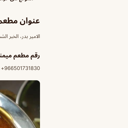
عنوان مطعم 
الامير بدر، الخبر الشم
رقم مطعم ميمني
966501731830+