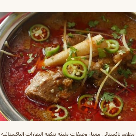
مطعم باكستاني ممتاز وصفات مليئه بنكهة البهارات الباكستانيه