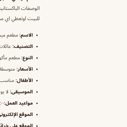
الوصفات الباكستاني
للبيت اوتعطي اي م
الاسم
:
مطعم ميمن
التصنيف
:
عائلات 
النوع:
مطعم مأكول
الأسعار:
متوسطة
الأطفال
:
مناسب
الموسيقى
:
لا يو
مواعيد العمل:
٦:٠٠ص–٠
الموقع الإلكترون
الموقع على خرا