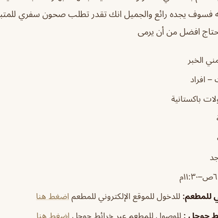
ه فسوف يجده رائع والجميل انك تقدر تطلب صحون سفري للمتبق
حتاج افضل من أن يرمى
ي الخبر
– افراد
ات باكستانية
جد
١١:٣م
ي للمطعم
:
للدخول للموقع الإلكتروني للمطعم
اضغط هنا
ئط جوجل
:
للوصول للمطعم عبر خرائط جوجل
اضغط هنا