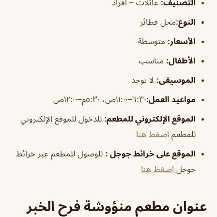
التص
نيف
:
عائلات – افراد
النوع:
محل فطائر
الأسعار:
متوسطة
الأطفال
:
مناسب
الموسيقى
:
لا يوجد
مواعيد العمل:
٦:٣٠–١١:٠٠ص، ٥:٣٠م–١٢:٠٠ص
الموقع الإلكتروني للمطعم
:
للدخول للموقع الإلكتروني
للمطعم
اضغط هنا
الموقع على خرائط جوجل
:
للوصول للمطعم عبر خرائط
جوجل
اضغط هنا
عنوان مطعم منؤوشة فرح الخبر