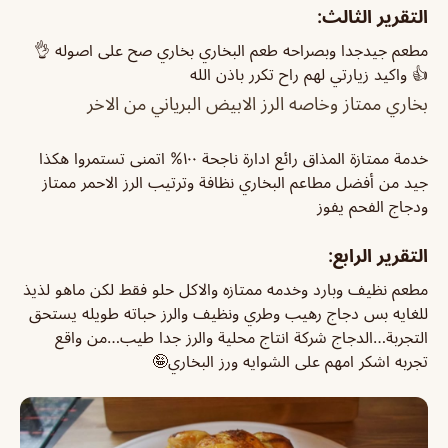
التقرير الثالث:
مطعم جيدجدا وبصراحه طعم البخاري بخاري صح على اصوله 👌
👍 واكيد زيارتي لهم راح تكرر باذن الله
بخاري ممتاز وخاصه الرز الابيض البرياني من الاخر
خدمة ممتازة المذاق رائع ادارة ناجحة ١٠٠% اتمنى تستمروا هكذا
جيد من أفضل مطاعم البخاري نظافة وترتيب
الرز الاحمر ممتاز
ودجاج الفحم يفوز
التقرير الرابع:
مطعم نظيف وبارد وخدمه ممتازه والاكل حلو فقط لكن ماهو لذيذ
للغايه بس دجاج رهيب وطري ونظيف والرز حباته طويله يستحق
التجربة…الدجاج شركة انتاج محلية والرز جدا طيب…من واقع
تجربه اشكر امهم على الشوايه ورز البخاري🤪