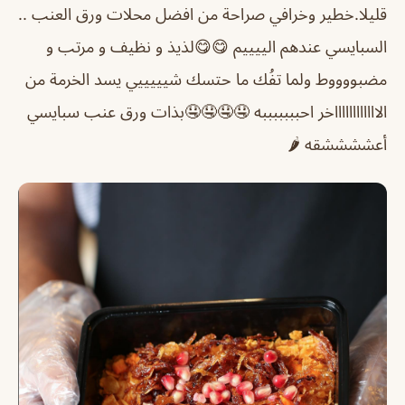
قليلا.
خطير وخرافي صراحة من افضل محلات ورق العنب ..
السبايسي عندهم الييييم 😋😋
لذيذ و نظيف و مرتب و
مضبووووط ولما تفُك ما حتسك شيييييي يسد الخرمة من
الااااااااااااخر احبببببببه 🤤🤤🤤🤤بذات ورق عنب سبايسي
أعششششقه 🌶