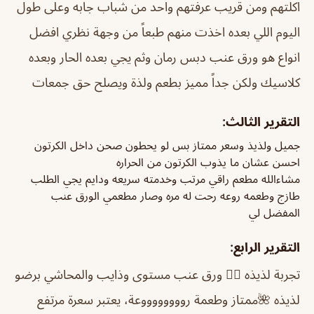
اكلتهم ومن قريب عرفتهم واحد من شباب جابه وعلى طول
اليوم اللي بعده اخذت منهم طبعاً من وجهة نظري افضل
انواع هو ورق عنب دبس رمان وثم يجي بعده الحار وبعده
كلاسيك ولكن جداً مميز بطعم ولذة ويصلح حق جمعات
التقرير الثالث:
جميل ولذيذ وسعر ممتاز بس لو يحطون صحن داخل الكرتون
احسن عشان ما يذوب الكرتون من الحراره
مشاءالله مطعم راقي مرتب وخدمته سريعه ودايم يجي الطلب
طازج وطعمه روعه رحت له مره وصار مطعمي الورق عنب
المفضل لي
التقرير الرابع:
تجربة لذيذه 👌🏻 ورق عنب مستوى وذايب والمحاشي برضو
لذيذه 🌺
ممتاز وطعمة رووووووووعة، يعتبر سعرة مرتفع