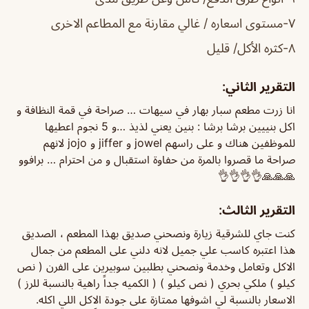
٧-مستوى اسعاره / غالي مقارنة مع المطاعم الاخرى
٨-كثره الأكل/ قليل
التقرير الثاني:
انا زرت مطعم سبار بهار في سيهات … صراحة في قمة النظافة و
اكل بنييين برشا برشا : بنين يعني لذيذ …و 5 نجوم اعطيها
للموظفين هناك و على راسهم jowel و jiffer و jojo لانهم
صراحة ما قصروا بالمرة من حفاوة استقبال و من احترام … برافوو
🙏🙏🙏👌👌👌👌
التقرير الثالث:
كنت جاي للشرقية زيارة ونصحني صديق بهذا المطعم ، الصديق
هذا اعتبره كاسب علي جميل لانه دلني على المطعم من جمال
الاكل وتعامل وخدمة ونصحني بطلبين سوبيرين على الفرن ( نص
كيلو ) ملكي بحري ( نص كيلو ) ( الكميه جداً راهية بالنسبة للرز )
الاسعار بالنسبة لي اشوفها ممتازة على جودة الاكل اللي اكله.