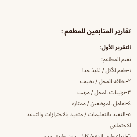
تقارير المتابعين للمطعم :
التقرير الأول:
تقيم المطاعم:
١-طعم الأكل / لذيذ جدا
٢-نظافه المحل / نظيف
٣-ترتيبات المحل / مرتب
٤-تعامل الموظفين / ممتازه
٥-التقيد بالتعليمات / متقيد بالاحترازات والتباعد
الاجتماعي
٦-انواع طرق الدفع/ كاش وعن طريق مدى