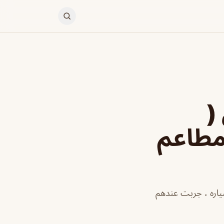
(
 مطاعم
اره ، جربت عندهم