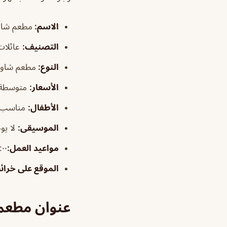
الاسم
:
مطعم شاو
التصني
ف
:
عائلات 
النوع:
مطعم شاور
الأسعار:
متوسطة
الأطفال
:
مناسب
الموسيقى
:
لا يو
مواعيد العمل:
٢:٠٠م–٠
الموقع على خرا
عنوان مطعم