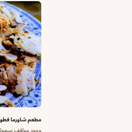
مطعم شاورما فطوم
وجود مواقف بسهول