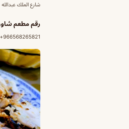
شارع الملك عبدالله ب
رقم مطعم شاور
966568265821+