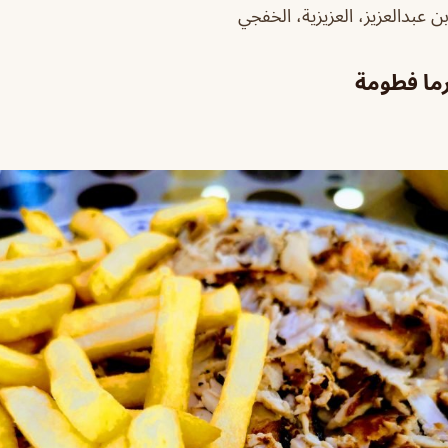
ن عبدالعزيز، العزيزية، الخفجي
ما فطومة