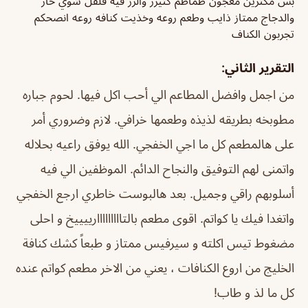
بس مكثرين معجون طماطم كثيرر والرز فيه فلفل شوي حار
والدجاج ممتاز ذايب وطعم روعه وخذيت كنافه روعه انصحكم
تجربون الكناف
التقرير الثاني:
من اجمل وافضل المطاعم الي أحب اكل فيها. لحوم جباره
مطوبخه بطريقه لذيذه وطعمها خرافي. لازم وضروري أمر
على هالمطعم كل ما اجي الخفجي. الله يوفق راعيه بحلاله
واتمنى لهم التوفيق والنجاح الدائم. الموظفين الي فيه
أسلوبهم راقي وجميل. بعد هالبوست خاطري ارجع الخفجي
واتغدا فيك يا كواتم.
اقوى مطعم بالتااااااااارييييخ و احلى
مضغوط تيس اكلته و سيرفيس ممتاز و طبعاً كشك كنافة
الخليج من اروع الكنافات ، يعني من الاخر مطعم كواتم عنده
كل ما لذ و طاب!