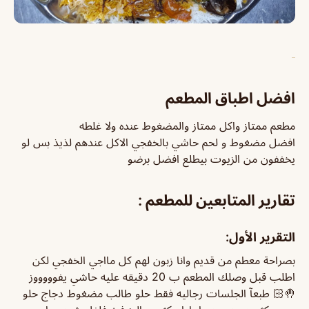
افضل اطباق المطعم
مطعم ممتاز واكل ممتاز والمضغوط عنده ولا غلطه
افضل مضغوط و لحم حاشي بالخفجي الاكل عندهم لذيذ بس لو
يخففون من الزيوت بيطلع افضل برضو
تقارير المتابعين للمطعم :
التقرير الأول:
بصراحة معطم من قديم وانا زبون لهم كل مااجي الخفجي لكن
اطلب قبل وصلك المطعم ب 20 دقيقه عليه حاشي يفوووووز
🤚🏻 طبعآ الجلسات رجاليه فقط حلو طالب مضغوط دجاج حلو