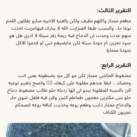
التقرير الثالث:
مطعم ممتاز واكلهم نظيف ولكن بالفترة الاخيره صارو يقللون اللحم
نوعا ما.. والسبب طبعا الضرايب الله لا يبارك فيهاجربت اخذت
منهم عدت وجدت ان الدجاج فيه ريحة زفر سيئة لا ادري هل هو
سوء تخزين ام جودة سيئة لكن مايضرهم شي لو قدموا الاكل
بجودة ممتازة
التقرير الرابع:
مضغوط الحاشي ممتاز لكن مو كل مره يضبطونه يعني انت
وحضك .. ايظا عندهم مقلوبه على كيفك 👍🏻 وانصح بتغيير نوعيه
الرز بالنسبه للمقلوبه يبدو لي انها رديئه حلو طالب مضغوط دجاج
حلو بس مكثرين معجون طماطم كثيرر والرز فيه فلفل شوي حار
والدجاج ممتاز ذايب وطعم روعه وخذيت كنافه روعه انصحكم
تجربون الكناف