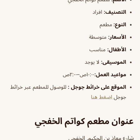
التصني
ف
:
افراد
النوع:
مطعم
الأسعار:
متوسطة
الأطفال
:
مناسب
الموسيقى
:
لا يوجد
مواعيد العمل:
١٠:٠٠ص–٢:٠٠ص
الموقع على خرائط جوجل
:
للوصول للمطعم عبر خرائط
جوجل
اضغط هنا
عنوان مطعم كواتم الخفجي
شارع معاذ بن الحكيم, الخفجي