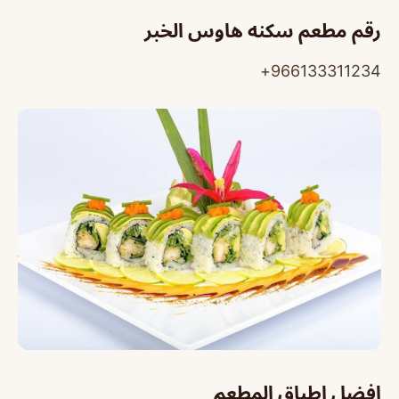
رقم مطعم سكنه هاوس الخبر
966133311234+
افضل اطباق المطعم