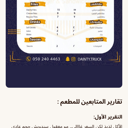
تقارير المتابعين للمطعم :
التقرير الأول:
الأكل لذيذ لكن السعر غااالي.. مو معقول سندويش حجم عادي