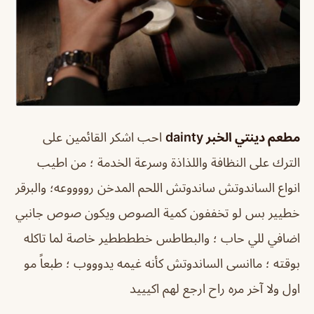
مطعم دينتي الخبر dainty
احب اشكر القائمين على
الترك على النظافة واللذاذة وسرعة الخدمة ؛ من اطيب
انواع الساندوتش ساندوتش اللحم المدخن رووووعه؛ والبرقر
خطيير بس لو تخففون كمية الصوص ويكون صوص جانبي
اضافي للي حاب ؛ والبطاطس خططططير خاصة لما تاكله
بوقته ؛ ماانسى الساندوتش كأنه غيمه يدوووب ؛ طبعاً مو
اول ولا آخر مره راح ارجع لهم اكيييد