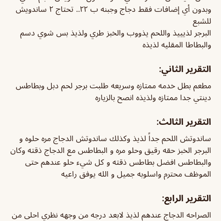
وبدون أي إضافات فقط دجاج وجبنه ب ٢٢.. تحتاج ٢ ساندويش
للشبع
البرجر لذيييذ واللحم يذووب والخبز طري ولذيذ بس شوي دسم
والبطاطا المقليه لذيذه
التقرير الثاني:
مطعم بطل خدمه ممتازه وسريعه طلبت برجر لحم دبل وبطاطس
دينتي جدا ممتازه ولذيذه انصح بالزياره
التقرير الثالث:
ساندوتش اللحم جداً لذيذ وكذلك ساندوتش الدجاج مره حلوه و
البرجر الخبز حقه رقيق وحلو مره و البطاطس مع الدجاج ذقته وكان
والبطاطس افضل بطاطس ذقته و كل شيء حلو عندهم حتى
الموظف محترم واسلوبه جميل و الله يوفق راعيه
التقرير الرابع:
الصراحه الدجاج عندهم لذيذ لابعد درجه من وجهه نظري احلى من