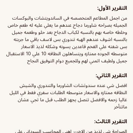
التقرير الأول:
من اجمل المطاعم المتخصصه في الساندويتشات والبوكسات
الجميله بصراحه شاورما دجاج عندهم ما يعلي عليه له طعم خاص
وخلطه خاصه بهم بالنسبه لكباب الدجاج بعد حلو وطعمه جميل
بالنسبه اشوف عندهم الهبه تندوري بس لاسف باقي ما جربته
بس شفته علي الفخم قاعدين يسونه وشكله لذيذ الاسعار
متوسطه الجوده ممتازه ويتساهلون النظافه 10 علي 10 الاستقبال
جميل ولطيف اتمني لهم وللجميع دوام التوفيق النجاح
التقرير الثاني:
افضل شي عنده سندوتشات الشاورما والتندوري والشيش
النظافه ممتازه والاسعار متوسطه الطلبات سفري فقط في الليل
غاليا زحمه والافضل تتصل يجهز الطلب قبل ما تجي عشان
ماتتأخر
التقرير الثالث:
الصراحة شي لذيذ من الاخررر اهني المحاسب السوداني على