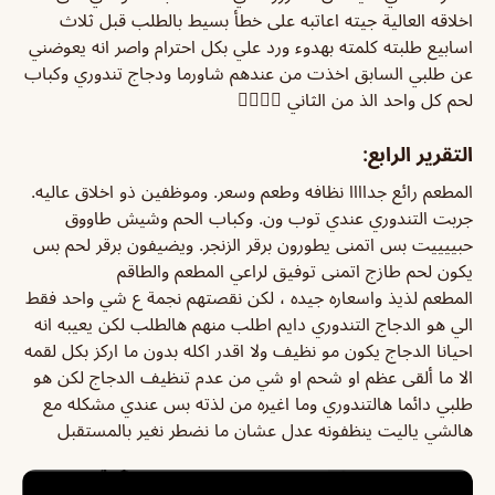
اخلاقه العالية جيته اعاتبه على خطأ بسيط بالطلب قبل ثلاث
اسابيع طلبته كلمته بهدوء ورد علي بكل احترام واصر انه يعوضني
عن طلبي السابق اخذت من عندهم شاورما ودجاج تندوري وكباب
لحم كل واحد الذ من الثاني 👍🏼👍🏼
التقرير الرابع:
المطعم رائع جداااا نظافه وطعم وسعر. وموظفين ذو اخلاق عاليه.
جربت التندوري عندي توب ون. وكباب الحم وشيش طاووق
حبييييت بس اتمنى يطورون برقر الزنجر. ويضيفون برقر لحم بس
يكون لحم طازج اتمنى توفيق لراعي المطعم والطاقم
المطعم لذيذ واسعاره جيده ، لكن نقصتهم نجمة ع شي واحد فقط
الي هو الدجاج التندوري دايم اطلب منهم هالطلب لكن يعيبه انه
احيانا الدجاج يكون مو نظيف ولا اقدر اكله بدون ما اركز بكل لقمه
الا ما ألقى عظم او شحم او شي من عدم تنظيف الدجاج لكن هو
طلبي دائما هالتندوري وما اغيره من لذته بس عندي مشكله مع
هالشي ياليت ينظفونه عدل عشان ما نضطر نغير بالمستقبل