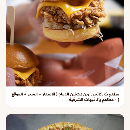
مطعم ذي كاتس اربن كيتشن الدمام ( الاسعار + المنيو + الموقع
) - مطاعم و كافيهات الشرقية