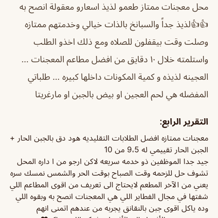
محل معجنات ممتاز طعمو لذيذ اسعارو معقولة انصح به
👍👍
لذيذ جداً والسبانخ بالذات خيالي وخدمتهم ممتازه
وصلت وقت بيقفلون للصلاه ومع ذلك اخذو الطلب
واستلمته خلال ١٠ دقايق
من افضل مطاعم المعجنات …
العجينه لذيذه و كمية المكونات داخلها كبيره … طلباتي
المفضله هي لحم العجين او بيض بالجبن او مارغريتا
التقرير الرابع:
معجنات ممتازه افضل الطلابات التقليديه هود دق بالجبن الحار +
الجبن الحار تقييمي له 9،5 من 10
جيد جدا الموظفين ذو خدمه سريعه لاكن ارجو من ا داره المحل
تشوف حل للزحمه وقت الصباح بوقت الحر والشمس نمسك سره
يعني من الآخر المطعم لايحتاج الى تعريف من اقوى المطاعم اللي
شفتها في مجال الفطاير اللي هي المعجنات انصح به وبقوه اللي
وده ياكل اقوى جبن بالنقانق يجربه من عندهم اتمنى انهم