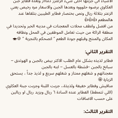
الاشياء الي جربتها احلى شيء الزعترر دمااار وبعده فطاير جبن
العكاوي برضوه حلوووه وبعدها الجبن والاسعار مره رخيص يعني
الزعتر بثلاثة ريال ونص بختصار فطاير الطيبين بتلقاها عند
هالمطعم 👍👍👍
من افضل وانظف محلات المعجنات في مدينه الخبر وتحديدا في
منطقة الراكة من حيث تعامل الموظفين في المحل ونظافه
المكان والمنتج وقبلهم جودة الطعم ” انصحكم بالتجربة ” 🍪🍣
التقرير الثاني:
فطاير لذيذه بشكل عام الطلب الاكثر بيض بالجبن و الهوتدق –
سبانخ بالجبن -قشطة بالعسل – ابنه بالجبن
معجناتهم و شغلهم ممتاز و شغلهم سريع و لذيذ جداً ، يستحق
الزيارة 🤩
مناقيش وفطاير خفيفة ولذيذة،، جربت اللبنة وجربت جبنة العكاوي
(اللي تتمطط) الفطاير عنده السادة ٦ ريال ويزيد ريال او ريالين
على حسب الاضافات
التقرير الثالث: