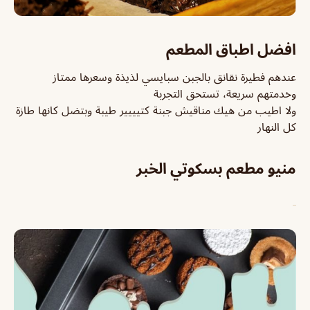
افضل اطباق المطعم
عندهم فطيرة نقانق بالجبن سبايسي لذيذة وسعرها ممتاز
وخدمتهم سريعة، تستحق التجربة
ولا اطيب من هيك مناقيش جبنة كتيييير طيبة وبتضل كانها طازة
كل النهار
منيو مطعم بسكوتي الخبر