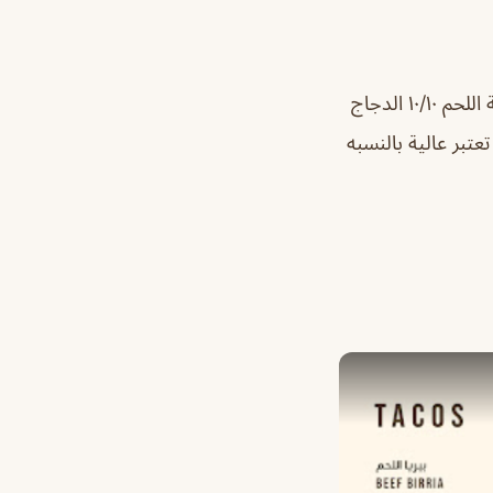
أفضل محل تاكو بالشرقية لحد الآن المكان جدًا مريح، صغير حدك اربع اشخاص بطاولة اللحم ١٠/١٠ الدجاج
١٠ ماهي ثقيله ابد اعطيه ٤/٥ عشان الاسعار تعتبر عالية بالنسبه