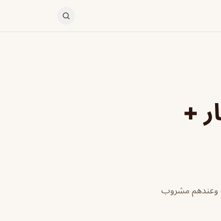
ر +
به وعندهم مشروب