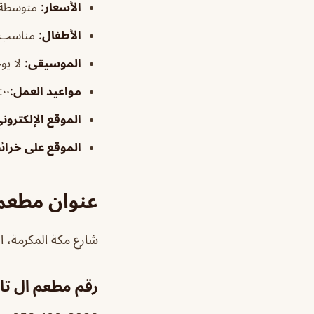
الأسعار:
متوسطة
الأطفال
:
مناسب
الموسيقى
:
لا يو
مواعيد العمل:
٦:٠٠م–٠
الموقع الإلكترون
الموقع على خرا
عنوان مطعم ا
شارع مكة المكرمة، الع
رقم مطعم ال تاك