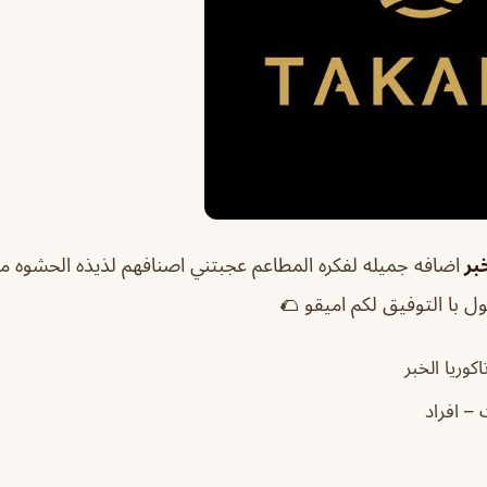
خبر
اضافه جميله لفكره المطاعم عجبتني اصنافهم لذيذه الحشوه مو
 با التوفيق لكم اميقو 🌮
كوريا الخبر
– افراد