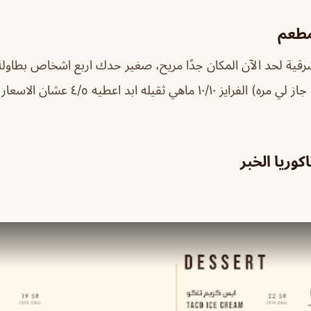
مطعم
١٠/١٠ الروبيان ٧/١٠ (ما جاز لي مره) الفرايز /١٠
كوريا الخبر