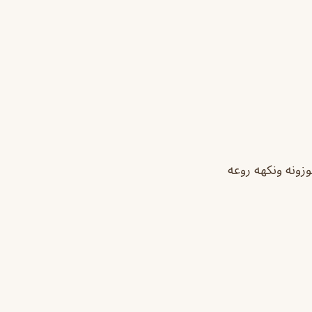
زونه ونكهه روعه