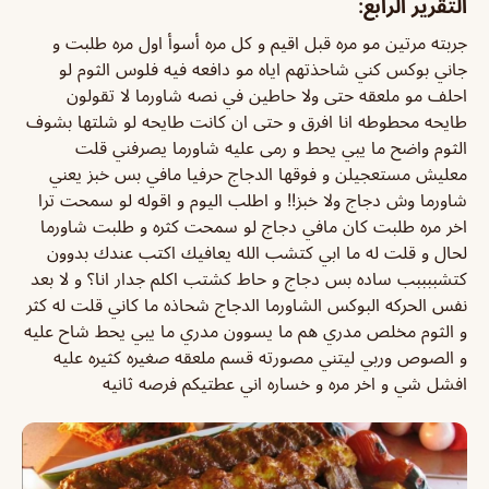
التقرير الرابع:
جربته مرتين مو مره قبل اقيم و كل مره أسوأ اول مره طلبت و
جاني بوكس كني شاحذتهم اياه مو دافعه فيه فلوس الثوم لو
احلف مو ملعقه حتى ولا حاطين في نصه شاورما لا تقولون
طايحه محطوطه انا افرق و حتى ان كانت طايحه لو شلتها بشوف
الثوم واضح ما يبي يحط و رمى عليه شاورما يصرفني قلت
معليش مستعجيلن و فوقها الدجاج حرفيا مافي بس خبز يعني
شاورما وش دجاج ولا خبز!! و اطلب اليوم و اقوله لو سمحت ترا
اخر مره طلبت كان مافي دجاج لو سمحت كثره و طلبت شاورما
لحال و قلت له ما ابي كتشب الله يعافيك اكتب عندك بدوون
كتشببببب ساده بس دجاج و حاط كشتب اكلم جدار انا؟ و لا بعد
نفس الحركه البوكس الشاورما الدجاج شحاذه ما كاني قلت له كثر
و الثوم مخلص مدري هم ما يسوون مدري ما يبي يحط شاح عليه
و الصوص وربي ليتني مصورته قسم ملعقه صغيره كثيره عليه
افشل شي و اخر مره و خساره اني عطتيكم فرصه ثانيه