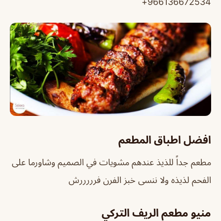
966136672534+
افضل اطباق المطعم
مطعم جداً للذيذ عندهم مشويات في الصميم وشاورما على
الفحم لذيذه ولا ننسى خبز الفرن فرررررش
منيو مطعم الريف التركي