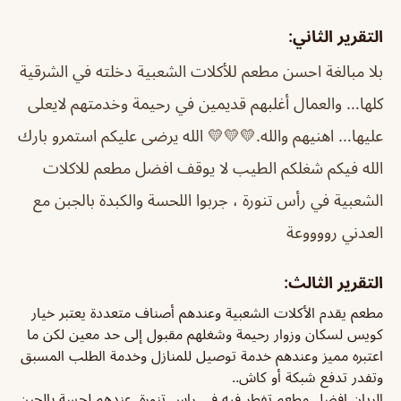
التقرير الثاني:
بلا مبالغة احسن مطعم للأكلات الشعبية دخلته في الشرقية
كلها… والعمال أغلبهم قديمين في رحيمة وخدمتهم لايعلى
عليها… اهنيهم والله.
💛💛💛 الله يرضى عليكم استمرو بارك
الله فيكم شغلكم الطيب لا يوقف
افضل مطعم للاكلات
الشعبية في رأس تنورة ، جربوا اللحسة والكبدة بالجبن مع
العدني رووووعة
التقرير الثالث:
مطعم يقدم الأكلات الشعبية وعندهم أصناف متعددة يعتبر خيار
كويس لسكان وزوار رحيمة وشغلهم مقبول إلى حد معين لكن ما
اعتبره مميز وعندهم خدمة توصيل للمنازل وخدمة الطلب المسبق
وتفدر تدفع شبكة أو كاش..
الريان افضل مطعم تفطر فيه في راس تنورة. عندهم لحسة بالجبن