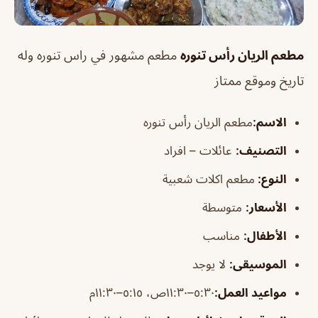
مطعم الريان رأس تنوره
مطعم مشهور في راس تنوره وله
تاريخ وموقع ممتاز
الاسم
:
مطعم الريان رأس تنوره
التصني
ف
:
عائلات – افراد
النوع:
مطعم اكلات شعبية
الأسعار:
متوسطة
الأطفال
:
مناسب
الموسيقى
:
لا يوجد
مواعيد العمل:
٥:٣٠–١١:٣٠ص، ٥:١٥–١١:٣٠م