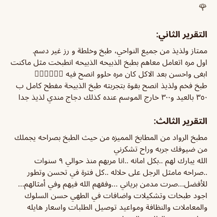
🌹
التقرير الثاني:
ممتاز ولذيذ من جميع النواحي، طبخ وخلطة و رز غير دسم.
اول مره اتعامل معاهم بطبخ الذبيحه الذبيحه انطبخت مثل ماكنت
ابغى واحسن بعد الاكل كان مره حلوو انصح فيه 👍🏻👍🏻👍🏻
طبخ فخم ولذيذ انصح بقوة بتجربته طبخ الذبيحة مفطح كامل ب
٣٥٠ بالعيد و٣٠٠ خارج الموسم عنده كذلك دجاج مندي لذيذ جدا
التقرير الثالث:
مطبخ الرواد من المطابخ المميزه من حيث الطبخ بصراحه يجملك
من ضيوفك جربه وراح تشكرني
الله يبارك لهم ..بكل امانه ..انا مربهم منذ حوالي ٩ سنوات
..صراحه مامثل الرجل على حلاله ..كل فترة في تحسن وتطور
للأفضل…صرت مدمن برياني …وفقهم الله فيهم وفي أمثالهم…
اجود طبخات وتشكيلات واضافات في الطهي حسن السلوك
والمعاملات والنظافة ومواعيد توصيل الطلبات واسعار هايله