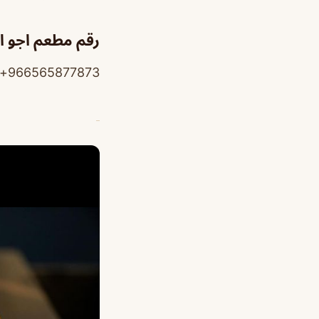
رقم مطعم اجو ال
966565877873+