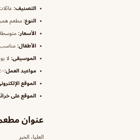
التصنيف
:
عائلات 
النوع:
مطعم همبر
الأسعار:
متوسطة
الأطفال
:
مناسب
الموسيقى
:
لا يو
مواعيد العمل:
٦:٠٠م–٠
الموقع الإلكترون
الموقع على خرا
عنوان مطعم 
العليا، الخبر