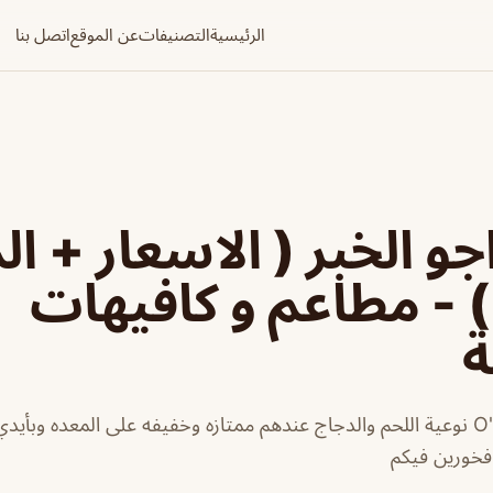
الرئيسية
التصنيفات
عن الموقع
اتصل بنا
و الخبر ( الاسعار + ال
) - مطاعم و كافيهات
ة
مطعم اجو الخبر O'GO نوعية اللحم والدجاج عندهم ممتازه وخفيفه على المعده
فخورين فيكم