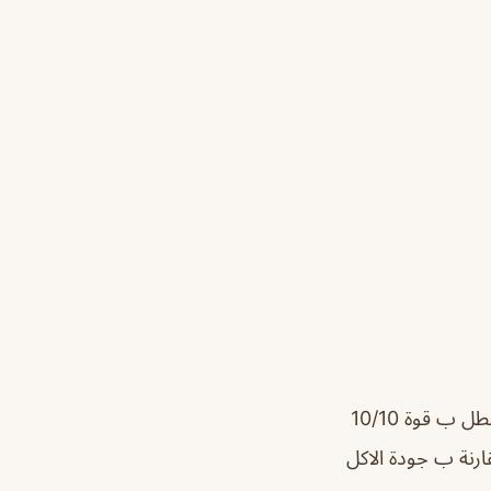
للامانه من افضل المطاعم الموجود ب ساحة الفود تركس ب الخبر الداينمت شرمب بطل ب قوة 10/10
ز عندهم 9/10 والاسعار ممتازه مقارنة ب جودة الاكل