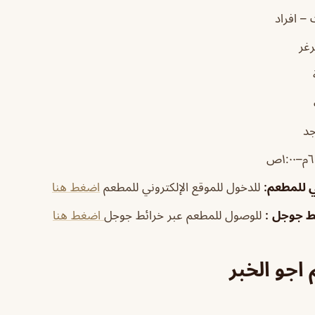
– افراد
غر
جد
١:٠ص
ي للمطعم
:
للدخول للموقع الإلكتروني للمطعم
اضغط هنا
ئط جوجل
:
للوصول للمطعم عبر خرائط جوجل
اضغط هنا
اجو الخبر