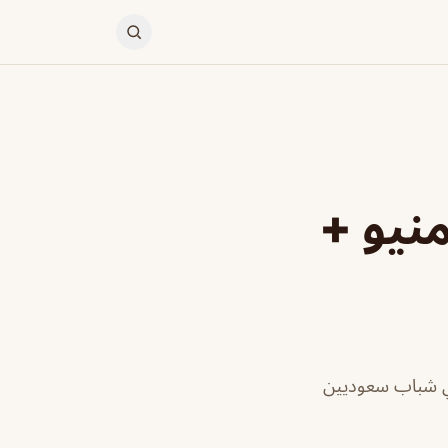
منيو +
 وبأيدي شباب سعوديين