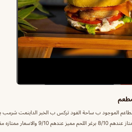
مطعم
برغر الدجاج برضو ممتاز عندهم 8/10 برغر اللحم ممي