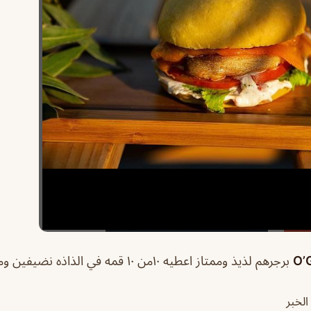
برجرهم لذيذ وممتاز اعطيه ١٠من ١٠ قمه في الذاذه نضيفين ومرتبين
لخبر