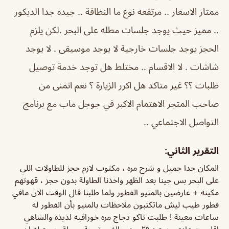
ممتاز الاسعار .. مرتفعه نوع ما النظافة .. جيده جدا الديكور
.. مميز حيث يوجد جلسات مطله على البحر .لكن يلزم
الحجز يوجد جلسات خارجية لا يوجد موسيقى . لا يوجد
شاشات . لا الاقسام .. مختلط هل توجد خدمة توصيل
طلبات ؟؟ غير متاكد هل اكرر الزيارة ؟ نعم اتمنى من
صاحب المتجر الاهتمام الاكبر في جوجل ماب مع برنامج
التواصل الاجتماعي ..
التقرير الثاني:
المكان جدا جميل و شرح مره ، مكتوب لازم حجز للطاولات اللي
على البحر بس جينا بعد الظهر واخذنا الطاولة بدون حجز ، قهوتهم
مكينه + عارضين بالمنيو الفطور ولما طلبنا قال الوقت الان مافي
فطور طيب ليش ماتكتبون ملاحظات بالمنيو بأن الفطور له
ساعات معينة ! طلبت تاكو دجاج مره خورافيه لذيذة والشاهي
اقل من عادي وسعره ٢٩ مره مبالغ ،، تجربة جميلة وبرجع له ان