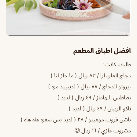
افضل اطباق المطعم
طلباتنا كانت:
دجاج المارينارا / ٨٣ ريال ( ما جاز لنا )
ريزوتو الدجاج / ٧٧ ريال ( لذييييذ مره )
بطاطس البهاماز / ٤٩ ريال ( لذيذ )
تاكو الربيان / ٤٩ ريال ( لذيذ )
باشن فروت موهيتو / ٢٨ ( لذيذ بس سعره هاه هاه )
مشروب غازي / ١٦ ريال 🥲