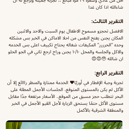
شاءالله اذا كان غدا
التقرير الثالث:
الافضل تحجزو مسموح الاطفال يوم السبت والاحد والاثنين
المكان يجنن يفتح النفس من احلا الاماكن في الخبر بس مشكله
وحده “الحرررر” المكيفات شغاله يحتاج تكييف اعلى بس الخدمه
والاكل والجلسه والمحل ١٠/١٠ يجنن وراح ارجع تاني في الجو الحلو
ان شالله 🥹😍😍
التقرير الرابع:
تجربة وجبة الإفطار في أوريّا❤️ الخدمة ممتازة والمنظر رااائع إلا أن
الأكل لم يكن بالمستوى المتوقع، الجلسات الأجمل المطلة على
البحر تتطلب حجز مسبق من الموقع.. الأسعار مرتفعة جدًا مقابل
مستوى الأكل حتمًا يستحق الزيارة لأجل الڤيو الأجمل في الخبر
والمنطقة الشرقية بالأكمل