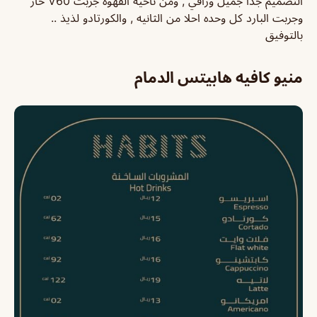
التصميم جداً جميل وراقي , ومن ناحية القهوة جربت V60 حار
وجربت البارد كل وحده احلا من الثانيه , والكورتادو لذيذ ..
بالتوفيق
منيو كافيه هابيتس الدمام