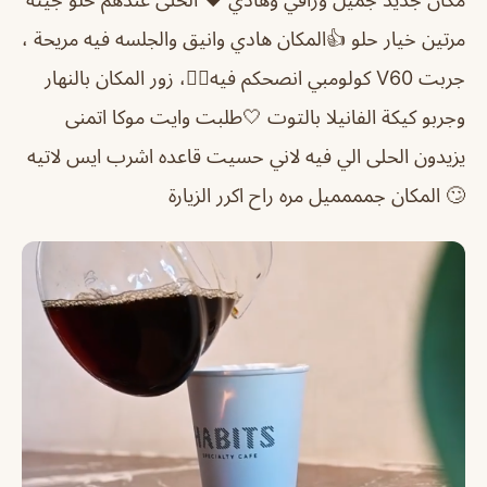
مرتين خيار حلو 👍
المكان هادي وانيق والجلسه فيه مريحة ،
جربت V60 كولومبي انصحكم فيه👍🏻، زور المكان بالنهار
وجربو كيكة الفانيلا بالتوت 🤍
طلبت وايت موكا اتمنى
يزيدون الحلى الي فيه لاني حسيت قاعده اشرب ايس لاتيه
🙄 المكان جمممميل مره راح اكرر الزيارة