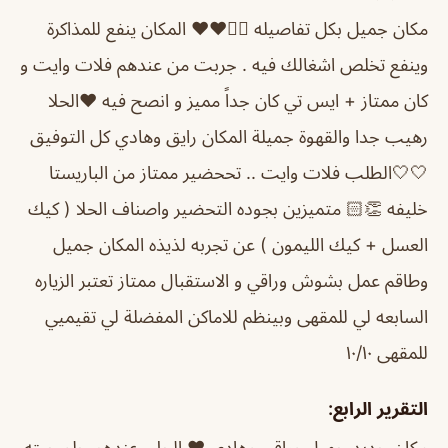
مكان جميل بكل تفاصيله 👌🏻❤️❤️ المكان ينفع للمذاكرة
وينفع تخلص اشغالك فيه . جربت من عندهم فلات وايت و
كان ممتاز + ايس تي كان جداً مميز و انصح فيه ❤️
الحلا
رهيب جدا والقهوة جميلة المكان رايق وهادي كل التوفيق
🤍🤍
الطلب فلات وايت .. تححضير ممتاز من الباريستا
خليفه 👏🏻 متميزين بجوده التحضير واصناف الحلا ( كيك
العسل + كيك الليمون ) عن تجربه لذيذه المكان جميل
وطاقم عمل بشوش وراقي و الاستقبال ممتاز تعتبر الزياره
السابعه لي للمقهى وبينظم للاماكن المفضلة لي تقيميي
للمقهى ١٠/١٠
التقرير الرابع:
مكان جديد جميل وراقي وهادي ♥️ الحلى عندهم حلو جيته