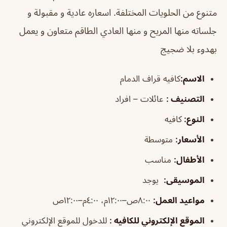
متنوع من الحلويات المختلفة. اسعاره عادية و مقبولة و
جلساته منها المريح و منها العادي الطاقم متعاون و يعمل
بهدوء بلا ضجيج
الاسم
:
كافيه قراف الدمام
التصنيف
:
عائلات – افراد
النوع:
كافيه
الأسعار:
متوسطة
الأطفال
:
مناسب
الموسيقى
:
يوجد
مواعيد العمل:
٨:٠٠ص–١٢:٠٠م، ٤:٠٠م–١٢:٠٠ص
الموقع الإلكتروني للكافيه
:
للدخول للموقع الإلكتروني