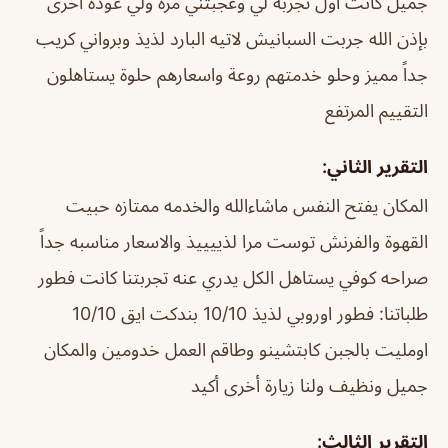
جميل كانت اول تجربة لي وعجبتني مره ولي عودة اخرى
بإذن الله جربت السبانيش لاتيه البارد لذيذ وبرواني كريب
جداً مميز وحلو خدمتهم روعة واسعارهم حلوة يستاهلون
التقييم المرتفع
التقرير الثاني:
المكان يفتح النفس ماشاءالله والخدمه ممتازه حبيت
القهوة والفرنش توست مرا لذييييذ والاسعار مناسبه جداً
صراحه كوفي يستاهل الكل يدري عنه تجربتنا كانت فطور
طلباتنا: فطور اوروبي لذيذ 10/10 بندكت ايق 10/10
اومليت بالجبن كابتشينو وطاقم العمل خدومين والمكان
جميل ونظيف ولنا زيارة أخرى أكيد
التقرير الثالث: