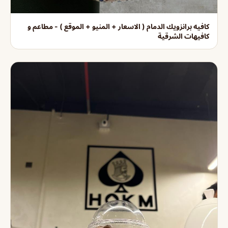
كافيه برانزويك الدمام ( الاسعار + المنيو + الموقع ) - مطاعم و
كافيهات الشرقية