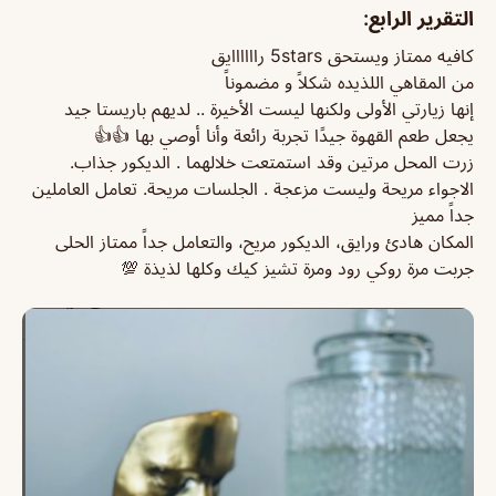
التقرير الرابع:
كافيه ممتاز ويستحق 5stars راااااايق
من المقاهي اللذيده شكلاً و مضموناً
إنها زيارتي الأولى ولكنها ليست الأخيرة .. لديهم باريستا جيد
يجعل طعم القهوة جيدًا تجربة رائعة وأنا أوصي بها 👍👍
زرت المحل مرتين وقد استمتعت خلالهما . الديكور جذاب.
الاجواء مريحة وليست مزعجة . الجلسات مريحة. تعامل العاملين
جداً مميز
المكان هادئ ورايق، الديكور مريح، والتعامل جداً ممتاز الحلى
جربت مرة روكي رود ومرة تشيز كيك وكلها لذيذة 💯