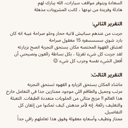
السعادة ويتوفر مواقف سيارات، الله يبارك لهم
هادئة وفريدة من نوعها ، كانت المشروبات مذهلة
التقرير الثاني:
جربت من عندهم سبانيش لاتيه ححار وحلو صراحة عيبه انه كان
بارد شوي سسسسعره 15 معقول صراحة
لعشاق القهوة المختصه مكان يستحق التجربة انصح بزيارته
لقد جربت كل شيء تقريبًا ، بكل بساطة رائعون ونصيحني أن
أفعل الشيء نفسه وجرب كل شيء 😉
التقرير الثالث:
ماشاء المكان يستحق الزياره و القهوه تستحق التجربه
مرتب وجميل والطاقم اللي موجود ممتازين جدا في التعامل
خارج
هذا العالم !! مزيج مثالي من الحلويات متعددة الطبقات. التعبئة
والتغليف رائعة. إنه لأمر مدهش كيف تمكنوا من إتقان كل
التفاصيل.
ممتاز ونظيف وأسعاره معقولة وفوق هذا تعاملهم راقي جداً