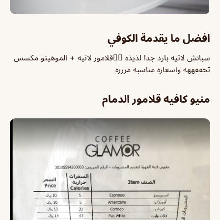
افضل ما يقدمة الكوفي
سبانش لاتيه بارد جدا لذيذه 👍🏻قلامور لاتيه + الموهيتو مكسس
تحففههه واسعاره مناسبه مررره
منيو كافيه قلامور الدمام