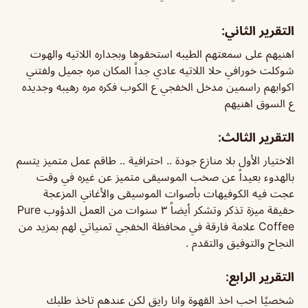
التقرير الثاني:
اهنيهم على سمعتهم الطيبه استحقوها وبجداره اللاتيه والهوت
شوكلت خورافي حلا اللاتيه عادي جداً المكان مره جميل ولفتني
اكوابهم راسمين مدخل الخفجي ع الكوب فكره مره رهيبه وجديده
ع السوق اهنيهم
التقرير الثالث:
الاختيار الأول بلا منازع جودة .. احترافية .. طاقم عمل متميز يتسم
بالهدوء بعيداً عن صخب الموسيقى متميز عن غيره في وقت
عجت فيه الكوفيهات بأصوات الموسيقى والأغاني المزعجة
حقيقة ميزة تذكر وتشكر أيضاً ٣ سنوات من العمل الدؤوب Pure
Coffee علامة فارقة في محافظة الخفجي تمنياتي لهم بمزيد من
النجاح والتوفيق والتقدم .
التقرير الرابع:
شخصيًا احب اخذ القهوة وانا رايق لكن عندهم تاخذ طلبك