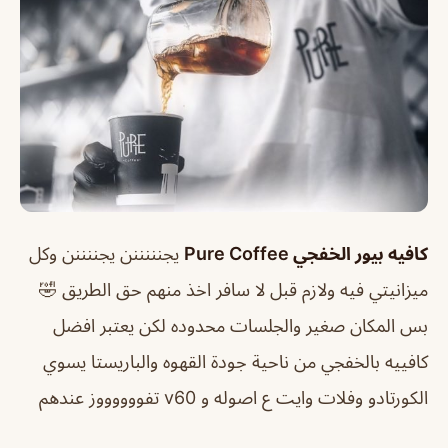
كافيه بيور الخفجي Pure Coffee
يجنننننن يجننننن وكل
ميزانيتي فيه ولازم قبل لا سافر اخذ منهم حق الطريق 🤣
بس المكان صغير والجلسات محدوده لكن يعتبر افضل
كافييه بالخفجي من ناحية جودة القهوه والباريستا يسوي
الكورتادو وفلات وايت ع اصوله و v60 تفووووووز عندهم