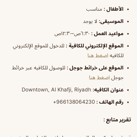
الأطفال
:
مناسب
الموسيقى
:
لا يوجد
مواعيد العمل
:
٦:٣٠ص–١٢:٣٠ص
الموقع الإلكتروني للكافية
:
للدخول للموقع الإلكتروني
للكافيه
اضغط هنا
الموقع على خرائط جوجل
:
للوصول للكافيه عبر خرائط
جوجل
اضغط هنا
عنوان الكافيه:
Downtown, Al Khafji, Riyadh
رقم الهاتف :
966138064230+
تقرير متابع :