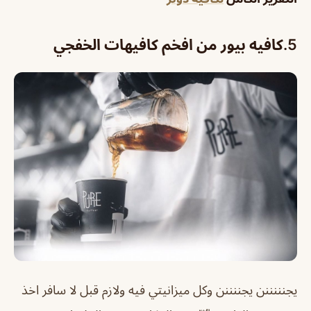
5.
كافيه بيور من افخم كافيهات الخفجي
يجنننننن يجننننن وكل ميزانيتي فيه ولازم قبل لا سافر اخذ