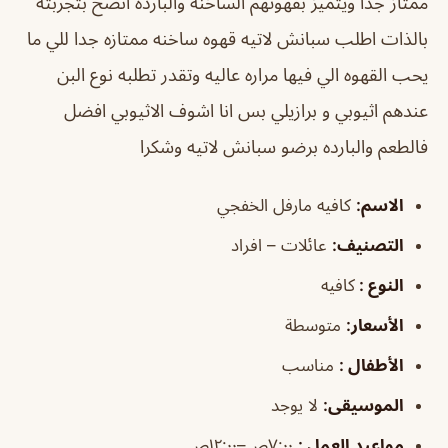
ممتاز جدا ويتميز بقهوتهم الساخنه والبارده انصح بتجربته
بالذات اطلب سبانش لاتيه قهوه ساخنه ممتازه جدا للي ما
يحب القهوه الي فيها مراره عاليه وتقدر تطلبه نوع البن
عندهم اثيوبي و برازيلي بس انا اشوف الاثيوبي افضل
فالطعم والبارده برضو سبانش لاتيه وشكرا
الاسم
:
كافيه مارفل الخفجي
التصنيف
:
عائلات – افراد
النوع :
كافيه
الأسعار:
متوسطة
الأطفال
:
مناسب
الموسيقى
:
لا يوجد
مواعيد العمل
:
٧:٠٠ص–١٢:٠٠ص