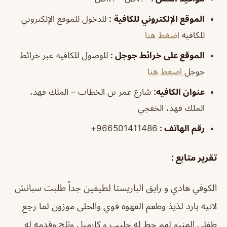
الموقع الإلكتروني للكافية
:
للدخول للموقع الإلكتروني
للكافيه
اضغط هنا
الموقع على خرائط جوجل
:
للوصول للكافيه عبر خرائط
جوجل
اضغط هنا
عنوان الكافيه:
شارع عمر بن الخطاب – الملك فهد،
الملك فهد، الخفجي
رقم الهاتف :
966501411486+
تقرير متابع :
الكوفي هادي و رايق الباريستا لطيفين جداً طلبت سبانش
لاتيه بارد لذيذ وطعم القهوه قوي والحلى موزون لما رجع
طفلي المنيو لهم حط له حليب و كارميل وثلج وقدمه له