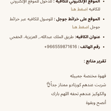
الموقع الإلكتروني للكافية
:
للدخول للموقع الإلكتروني
للكافيه
اضغط هنا
الموقع على خرائط جوجل
:
للوصول للكافيه عبر خرائط
جوجل
اضغط هنا
عنوان الكافيه:
طريق الملك عبدالله،, العزيزية، الخفجي
رقم الهاتف :
966559871616+
تقرير متابع :
قهوة مختصة جمييله
شربت عندهم كورتادو ممتاز جداً👌
والكوكيز عندهم تحفه اللهم بارك
أنصح وبقوة