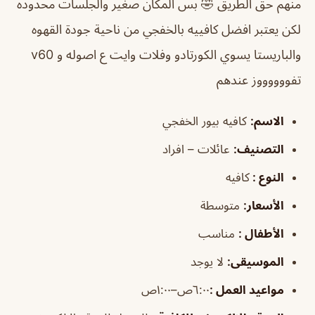
منهم حق الطريق 🤣 بس المكان صغير والجلسات محدوده
لكن يعتبر افضل كافييه بالخفجي من ناحية جودة القهوه
والباريستا يسوي الكورتادو وفلات وايت ع اصوله و v60
تفووووووز عندهم
الاسم
:
كافيه بيور الخفجي
التصنيف
:
عائلات – افراد
النوع :
كافيه
الأسعار:
متوسطة
الأطفال
:
مناسب
الموسيقى
:
لا يوجد
مواعيد العمل
:
٦:٠٠ص–١:٠٠ص