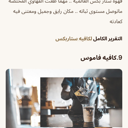
قهوة ستار بكس العالميه .. مهما طغت القهاوي المختصه
ماتوصل مستوى ثباته .. مكان رايق وجميل ومعتنى فيه
كعادته
التقرير الكامل
لكافيه ستاربكس
9.
كافيه فاموس