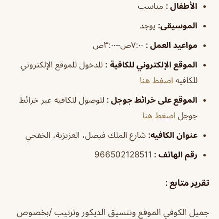
الأطفال
:
مناسب
الموسيقى
:
يوجد
مواعيد العمل
:
٧:٠٠ص–٣:٠٠ص
الموقع الإلكتروني للكافية
:
للدخول للموقع الإلكتروني
للكافيه
اضغط هنا
الموقع على خرائط جوجل
:
للوصول للكافيه عبر خرائط
جوجل
اضغط هنا
عنوان الكافيه:
شارع الملك فيصل، العزيزية، الخفجي
رقم الهاتف :
966502128511
تقرير متابع :
جميل الكوفي الموقع ونتسيق الديكور وترتيب /بخصوص