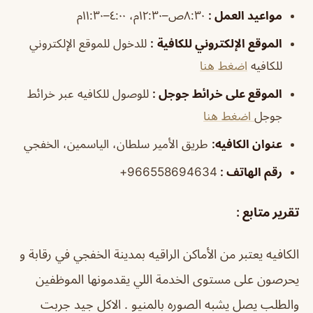
مواعيد العمل
:
٨:٣٠ص–١٢:٣٠م، ٤:٠٠–١١:٣٠م
الموقع الإلكتروني للكافية
:
للدخول للموقع الإلكتروني
للكافيه
اضغط هنا
الموقع على خرائط جوجل
:
للوصول للكافيه عبر خرائط
جوجل
اضغط هنا
عنوان الكافيه:
طريق الأمير سلطان، الياسمين، الخفجي
رقم الهاتف :
966558694634+
تقرير متابع :
الكافيه يعتبر من الأماكن الراقيه بمدينة الخفجي في رقابة و
يحرصون على مستوى الخدمة اللي يقدمونها الموظفين
والطلب يصل يشبه الصوره بالمنيو . الاكل جيد جربت