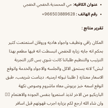
عنوان الكافيه:
حي المحمدية،الخفجي الخفجي
رقم الهاتف :
966503889628+
تقرير متابع :
المكان راقي ونظيف واجواء هاديه وروقان استمتعت كثير
بحكم انه جايه زياره للخفجي انبسطت انه فيها مطعم بهذا
الترتيب والتنظيم طلباتنا كانت شوي بس اكرر التجربة
ليش؟ لانه يستحق الاكل والجلسه والاجواء والخدمة واتوقع
الاسعار ممتازه ( طلبنا تبوله ارمنيه، دينامت شريمب، طبق
اتوقع اسمه خبز بريوش معاه ماشروم وصوص نكهة
الباربكيو من الاخر لذيذ استمروا بنفس الجوده والاهتمام 👍🏻
وان شاء الله ارجع لكم بزياره اجرب قهوتهم قبل اسافر