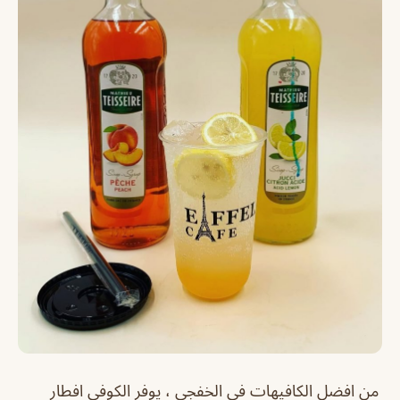
من افضل الكافيهات في الخفجي ، يوفر الكوفي افطار