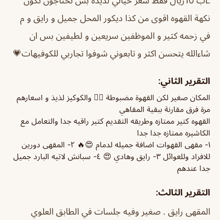
Lب 10ريال فقط سعر خيالي لذيذه بس تحتاجون تكون
نكهة القهوه اقوى من كذا ديكور المحل جميل و رايق و م
في زحمه كثير و الموظفين سريعين و لطيفين بس ان
شاءالله يتحسن اكثر و تابعوني شوفوا تجاربي للكوفيهات💗
التقرير الثاني:
المكان صغير لكن القهوة مضبوطة 👌🏻 والكوكيز لذيذ و اسعارهم
مرة فرق مقارنة ببقية المقاهي
القهوه كتير ممتازه وطريقه التقديم كتير راقيه جدا والتعامل مع
الكاشيره ممتازه جدا جدا
١- مقهى القهوات اضافة جميله لدمام 😍🔥 ٢- المقهى دورين
للافراد وللعوائل ٣- رايق وهادي 😍 ٤- سبانش لاتيه البارد جميل
جدا عندهم
التقرير الثالث:
المقهى رايق . صغير وفيه جلسات في الطابق العلوي