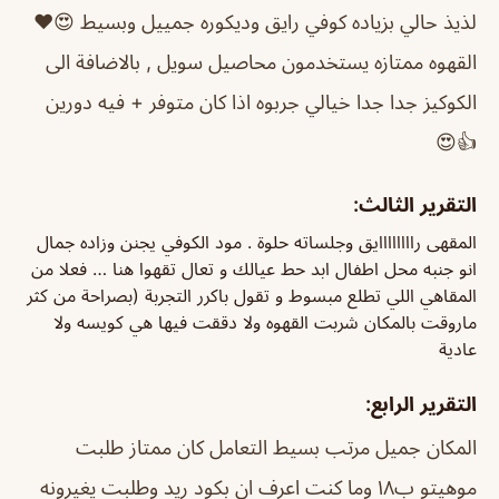
لذيذ حالي بزياده كوفي رايق وديكوره جمييل وبسيط 😍♥️
القهوه ممتازه يستخدمون محاصيل سويل , بالاضافة الى
الكوكيز جدا جدا خيالي جربوه اذا كان متوفر + فيه دورين
👍😍
التقرير الثالث:
المقهى راااااااايق وجلساته حلوة . مود الكوفي يجنن وزاده جمال
انو جنبه محل اطفال ابد حط عيالك و تعال تقهوا هنا … فعلا من
المقاهي اللي تطلع مبسوط و تقول باكرر التجربة (بصراحة من كثر
ماروقت بالمكان شربت القهوه ولا دققت فيها هي كويسه ولا
عادية
التقرير الرابع:
المكان جميل مرتب بسيط التعامل كان ممتاز طلبت
موهيتو ب١٨ وما كنت اعرف ان بكود ريد وطلبت يغيرونه