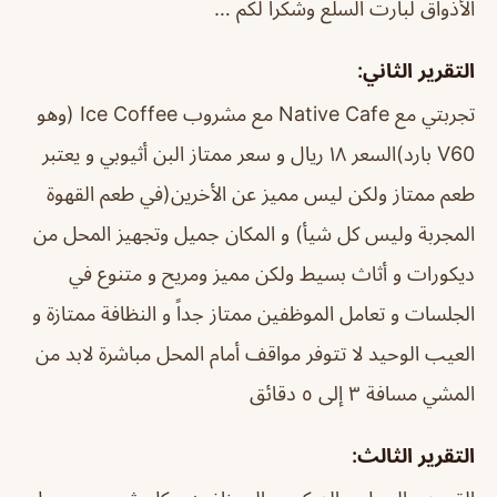
الأذواق لبارت السلع وشكراً لكم …
التقرير الثاني:
تجربتي مع Native Cafe مع مشروب Ice Coffee (وهو
V60 بارد)السعر ١٨ ريال و سعر ممتاز البن أثيوبي و يعتبر
طعم ممتاز ولكن ليس مميز عن الأخرين(في طعم القهوة
المجربة وليس كل شيأ) و المكان جميل وتجهيز المحل من
ديكورات و أثاث بسيط ولكن مميز ومريح و متنوع في
الجلسات و تعامل الموظفين ممتاز جداً و النظافة ممتازة و
العيب الوحيد لا تتوفر مواقف أمام المحل مباشرة لابد من
المشي مسافة ٣ إلى ٥ دقائق
التقرير الثالث: