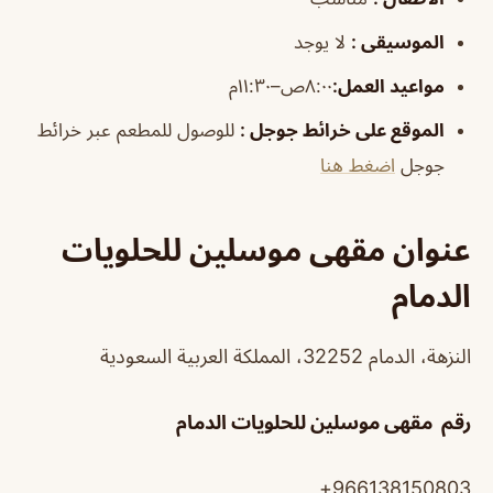
الموسيقى
:
لا يوجد
مواعيد العمل
:
٨:٠٠ص–١١:٣٠م
الموقع على خرائط جوجل
:
للوصول للمطعم عبر خرائط
جوجل
اضغط هنا
عنوان مقهى موسلين للحلويات
الدمام
النزهة، الدمام 32252، المملكة العربية السعودية
رقم مقهى موسلين للحلويات الدمام
966138150803+