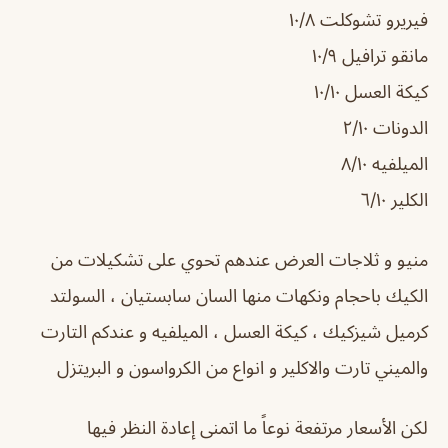
فيريرو تشوكلت ١٠/٨
مانقو ترافيل ١٠/٩
كيكة العسل ١٠/١٠
الدونات ٢/١٠
الميلفيه ٨/١٠
الكلير ٦/١٠
منيو و ثلاجات العرض عندهم تحوي على تشكيلات من
الكيك باحجام ونكهات منها السان سابستيان ، السولتد
كرميل شيزكيك ، كيكة العسل ، الميلفيه و عندكم التارت
والميني تارت والاكلير و انواع من الكرواسون و البريتزل
لكن الأسعار مرتفعة نوعاً ما اتمنى إعادة النظر فيها