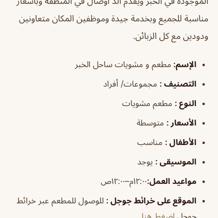
الموجودة في الخبر ويقدم ألذ أوصال في المنظقة وبأسعار
مناسبة للجميع وبخدمة جيدة وموظفين المكان متعاونين
ودودين مع كل الزبائن.
الإسم
:
مطعم و مشويات ساحل الخبر
التصنيف
:
مجموعات/ أفراد
النوع
:
مطعم مشويات
الأسعار
:
متوسطة
الأطفال
:
مناسب
الموسيقى
:
يوجد
مواعيد العمل
:
١٢:٠٠م–١٢:٠٠ص
الموقع على خرائط جوجل
:
للوصول للمطعم عبر خرائط
جوجل
اضغط هنا