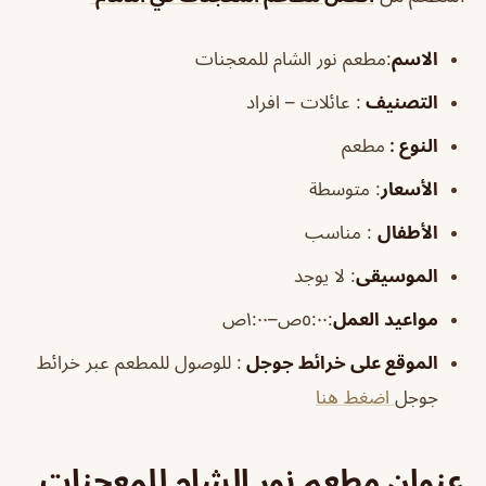
الاسم
:مطعم نور الشام للمعجنات
التصنيف
: عائلات – افراد
النوع :
مطعم
الأسعار
:
متوسطة
الأطفال
:
مناسب
الموسيقى
:
لا يوجد
مواعيد العمل
:٥:٠٠ص–١:٠٠ص
الموقع على خرائط جوجل
: للوصول للمطعم عبر خرائط
جوجل
اضغط هنا
عنوان مطعم نور الشام للمعجنات