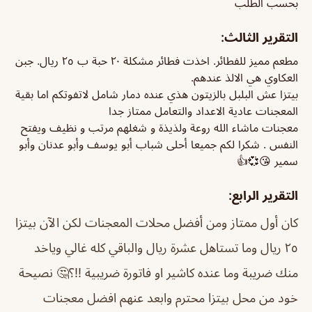
بحسب الطلب
التقرير الثالث:
مطعم مميز للفطائر. اخذت فطائر مشكلة ٢٠ حبة ب ٢٥ ريال. جبن
العكاوي هي الالذ عندهم.
بيتزا عش البلبل بالزيتون هذي عنده دمار شامل لاتفوتكم اما بقية
المعجنات عادية الاعداد والتعامل ممتاز جدا
معجنات ماشاء الله روعة ولذيذة و شغلهم مرتب و نظيف ويفتح
النفس . شكرا لكم جميعا أحلى شباب أبو يوسف وأبو عدنان وأبو
سمير 😘💞👍
التقرير الرابع:
كان أول ممتاز ومن أفضل محلات المعجنات لكن الآن بيتزا
٢٥ ريال وما تستاهل عشرة ريال والباقي كله غالي وياخد
منك ضريبة وما عنده كاشير او فاتورة ضريبية !!؟🤔 نصيحة
خود من محل بيتزا محترم وابعد عنهم افضل معجنات