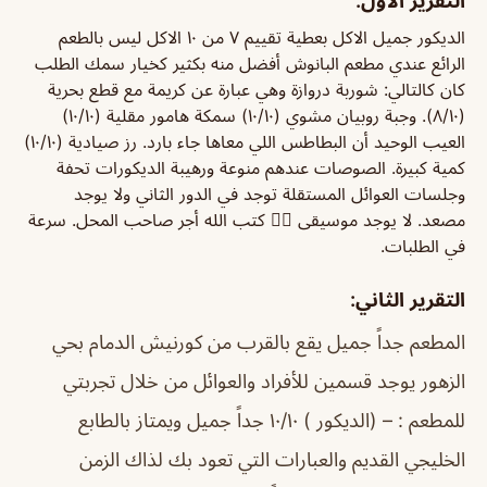
التقرير الأول:
الديكور جميل الاكل بعطية تقييم ٧ من ١٠ الاكل ليس بالطعم
الرائع عندي مطعم البانوش أفضل منه بكثير كخيار سمك الطلب
كان كالتالي: شوربة دروازة وهي عبارة عن كريمة مع قطع بحرية
(٨/١٠). وجبة روبيان مشوي (١٠/١٠) سمكة هامور مقلية (١٠/١٠)
العيب الوحيد أن البطاطس اللي معاها جاء بارد. رز صيادية (١٠/١٠)
كمية كبيرة. الصوصات عندهم منوعة ورهيبة الديكورات تحفة
وجلسات العوائل المستقلة توجد في الدور الثاني ولا يوجد
مصعد. لا يوجد موسيقى 👍🏻 كتب الله أجر صاحب المحل. سرعة
في الطلبات.
التقرير الثاني:
المطعم جداً جميل يقع بالقرب من كورنيش الدمام بحي
الزهور يوجد قسمين للأفراد والعوائل من خلال تجربتي
للمطعم : – (الديكور ) ١٠/١٠ جداً جميل ويمتاز بالطابع
الخليجي القديم والعبارات التي تعود بك لذاك الزمن