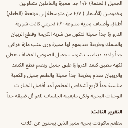
الجميل (الخدمة) ١٠/١٠ جداً مميزة والعاملين متعاونين
وخدومين (الأسعار ) ١٠/٧ من متوسطة إلى مرتفعة (الطعام)
أطباق وأصناف بحرية متنوعة ١٠/١٠ تجربتي كانت شوربة
الدروازة جداً جميلة تتكون من شربة الكريمة وقطع الربيان
والسمك وطريقة تقديمهم لها مميزة ورق عنب مازة خرافي
جداً ولذيذ ديناميت شرمب جميل الصوص المضاف يعطي
نكهة مطبق كنعد الدروازة طبق جميل ويضم قطع الكنعد
والروبيان مقدم بطريقة جداً جميلة والطعم جميل والكمية
مناسبة جداً لأربع أشخاص المطعم أحد أفضل الخيارات
للوجبات البحرية ولكن مايعيبه الجلسات للعوائل ضيقة جداً
التقرير الثالث:
مطعم ماكولات بحريه مميز للذين يبحثون عن اكلات