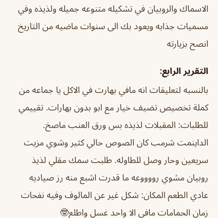
الاسماك والروبيان في تشكيله متنوعه جميله ولذيذه وفي
مسميات جذابه ويعود بك الى سنوات ماضيه من التاريخ
انصح بزيارته
التقرير الرابع:
بالنسبه لتعليقات انه مافي بهارت في الاكل يا جماعه من
كملة تخصيص تضيف خيار مع ابو بدون بهارات. تقييمي
للطلبات: المقبلات لذيذه بس ورق العنب ماصخ.
الداينمت شرمب كان الصوص حالي كثير وشوي مزيت
سريعين وحار وصل للطاوله. طلبت سمك مقلي لذيذ
روبيان مشوي رووووعه ما قدرت اشبع منه رز صياديه
عادي الطعم المكان: شكل غير عن المالوف وفيه نفحات
زمان الحمامات مافي الا واحد غسل واطلع🤓