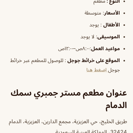
النوع :
مطعم
الأسعار
:
متوسطة
الأطفال
:
يوجد
الموسيقى
:
لا يوجد
مواعيد العمل
:٨:٠٠ص–١٢:٠٠ص
الموقع على خرائط جوجل
: للوصول للمطعم عبر خرائط
جوجل
اضغط هنا
عنوان مطعم مستر جمبري سمك
الدمام
طريق الخليج، حي العزيزية، مجمع الدارين، العزيزية، الدمام
32424، المملكة العربية السعودية