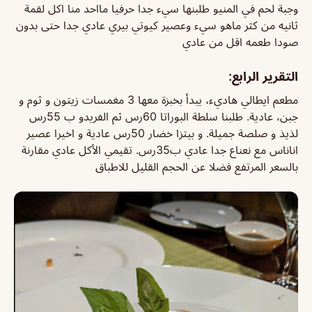
وجبة لحم في المنيو طلبنها سيء جدا حرفيا مااحد منا اكل لقمة
ثانيه من كثر ماهو سيء وعصير كيوتي بيري عادي جدا حتى بدون
صودا طعمه اقل من عادي
التقرير الرابع:
مطعم ايطالي هاديء، يبدأ بخبزة معها 3 مغمسات زيتون و ثوم و
جبن، عادية. طلبنا سلطة البوراتا 60رس ثم الفريدو ب 55رس
لذيذ و صلصة جميلة. و بيتزا خضار 50رس عادية و اخيرا عصير
اناناس مع نعناع جدا عادي ب35رس. تقيمي الأكل عادي مقارنة
بالسعر المرتفع فضلا عن الحجم القليل للاطباق