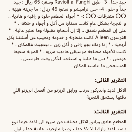
جيد جداً . 3- طبق Ravioll ai Funghi وسعره 65 ريال : جيد
جداً و حلو . 4- حلى تراميسّو و سعره 45 ريال : ما جربته هههه .
⭕⭕ متفرقات ⭕⭕ :- * أجواء المطعم حلوة و راقيه و هادية ..
و التجربة بشكل عام كانت ممتازة من أكل و أجواء و خلافه . *
على إن المطعم بفندق .. إلا إن أسعاره مقبولة وما تعتبر غالية . *
القرسون Aileen كانت متعاونة و خدومة وتجيب عن أسئلتنا بكل
أريحيه . * إذا ودك بجو راقي و أكل زين .. بيعجبك هالمكان . *
كانت الأجواء محتاجة موسيقى هادييه مررره . * الموية سعرها
خزعبلي . * بين ما طلبنا و استلامنا للأكل وقت طوييييل ..
المستعجل ما يناسبه المكان .
التقرير الثاني:
الاكل لذيذ والديكور مرتب ورايق الريزتو من أفضل الريزتو اللي
ذقتها يستحق التجربة
التقرير الثالث:
المطعم هادي ورايق الاكل يختلف من سيء الى لذيذ جربنا نوع
باستا لذيذ ولزانيا لذيذة جدا ، وبيتزا مارجريتا عادية جدا و اول