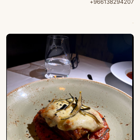
966138294207+