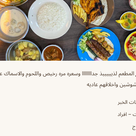
المطعم لذيييييذ جداااااااا وسعره مره رخيص واللحوم والاسماك ع
شوشين واخلاقهم عاديه
ت الخبر
ت – افراد
ج