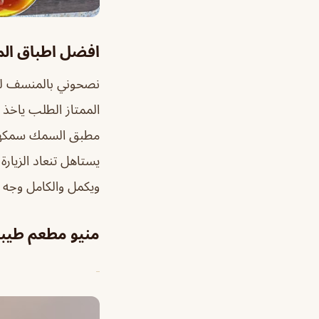
افضل اطباق ال
نصحوني بالمنسف لكن
مطبق السمك سمكهم ف
يستاهل تنعاد الزيار
ويكمل والكامل وجه ا
منيو مطعم طيبا