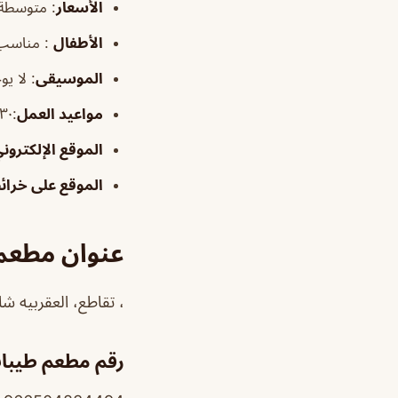
الأسعار
:
متوسطة
الأطفال
:
مناسب
الموسيقى
:
لا يو
مواعيد العمل
:١١:٣٠ص–٥:٣٠م
الموقع الإلكترون
الموقع على خرا
عنوان مطعم 
، تقاطع، العقربيه شارع ٢٢ تقاطع شارع مكة ا
رقم مطعم طيبات