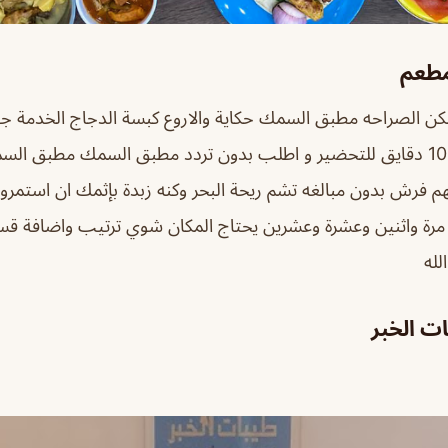
مطعم
 الصراحه مطبق السمك حكاية والاروع كبسة الدجاج الخدمة جي
الممتاز الطلب ياخذ 10 دقايق للتحضير و اطلب بدون تردد مطبق السمك مط
رش بدون مبالغه تشم ريحة البحر وكنه زبدة بإثمك ان استمرو
ة مرة واثنين وعشرة وعشرين يحتاج المكان شوي ترتيب واضافة قس
لله
ت الخبر