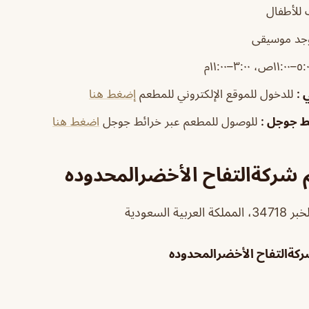
للأطفال
جد موسيقى
١١:٠ص، ٣:٠٠–١١:٠٠م
ي
:
للدخول للموقع الإلكتروني للمطعم
إضغط هنا
ئط جوجل
:
للوصول للمطعم عبر خرائط جوجل
اضغط هنا
شركةالتفاح الأخضرالمحدوده
كةالتفاح الأخضرالمحدوده