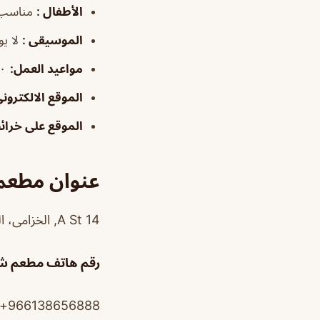
الأطفال
:
مناسب 
الموسيقى
:
لا
يو
مواعيد العمل:
٥:٠٠–٠
الموقع الالكترون
الموقع على خرا
عنوان مطعم 
14 A St, الخزامى، الخبر 34718، المملكة العربية السعودية
رقم هاتف مطعم شر
966138656888+