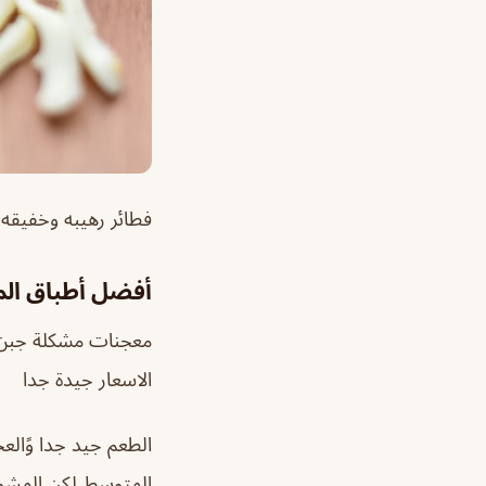
فطائر رهيبه وخفيقه
أفضل أطباق ال
معجنات مشكلة جبن و 
الاسعار جيدة جدا
الطعم جيد جدا وًالع
المتوسط لكن المشويا