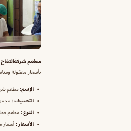
مطعم شركةالتفاح 
بأسعار معقولة ومناس
الإسم
:
مطعم شركة
التصنيف
:
مجموع
النوع
:
مطعم فطا
الأسعار
:
أسعار 