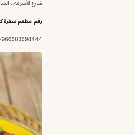
شارع الأشرعة،، الشاطئ الشرقي، الدما
رقم مطعم سفرة كي
966503598444+