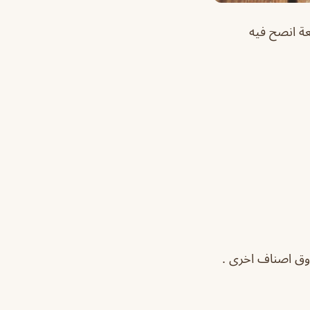
عة انصح فيه
ذوق اصناف اخرى .