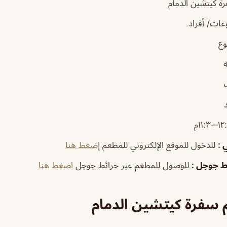
 كيتشين الدمام
ات/ أفراد
وع
–١١:٣٠م
ي
:
للدخول للموقع الإلكتروني للمطعم
إضغط هنا
ئط جوجل
:
للوصول للمطعم عبر خرائط جوجل
اضغط هنا
 سفرة كيتشين الدمام