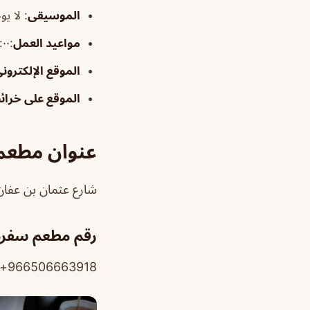
الموسيقى
:
لا يو
مواعيد العمل
:٩:٠٠–١١:٣٠ص، ١٢:٣٠م–١٢:٠٠ص
الموقع الإلكترون
الموقع على خرا
عنوان مطعم 
شارع عثمان بن عفان، الريان، الدمام 56
رقم مطعم سفرة ف
966506663918+