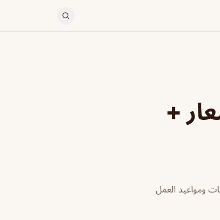
عار +
نات ومواعيد العمل