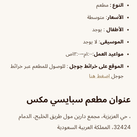
النوع :
مطعم
الأسعار
:
متوسطة
الأطفال
:
يوجد
الموسيقى
:
لا يوجد
مواعيد العمل
:١:٠٠م–١٢:٠٠ص
الموقع على خرائط جوجل
: للوصول للمطعم عبر خرائط
جوجل
اضغط هنا
عنوان مطعم سبايسي مكس
، حي العزيزية، مجمع دارين مول طريق الخليج، الدمام
32424، المملكة العربية السعودية