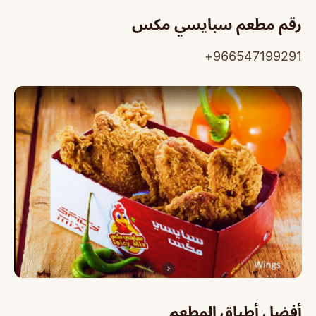
رقم مطعم سبايسي مكس
966547199291+
أفضل أطباق المطعم