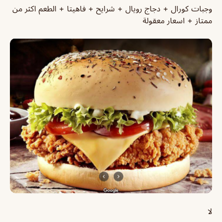
وجبات كورال + دجاج رويال + شرايح + فاهيتا + الطعم اكثر من
ممتاز + اسعار معقولة
لا