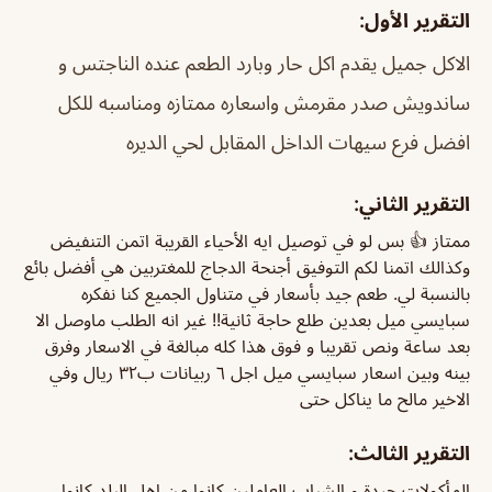
التقرير الأول:
الاكل جميل يقدم اكل حار وبارد الطعم عنده الناجتس و
ساندويش صدر مقرمش واسعاره ممتازه ومناسبه للكل
افضل فرع سيهات الداخل المقابل لحي الديره
التقرير الثاني:
ممتاز 👍 بس لو في توصيل ايه الأحياء القريبة اتمن التنفيض
وكذالك اتمنا لكم التوفيق أجنحة الدجاج للمغتربين هي أفضل بائع
بالنسبة لي. طعم جيد بأسعار في متناول الجميع كنا نفكره
سبايسي ميل بعدين طلع حاجة ثانية!! غير انه الطلب ماوصل الا
بعد ساعة ونص تقريبا و فوق هذا كله مبالغة في الاسعار وفرق
بينه وبين اسعار سبايسي ميل اجل ٦ ربيانات ب٣٢ ريال وفي
الاخير مالح ما يناكل حتى
التقرير الثالث:
المأكولات جيدة و الشباب العاملين كانوا من اهل البلد كانوا