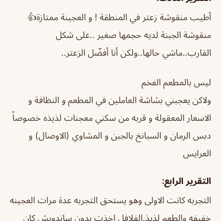
أطيب منقوشة زعتر في المنطقة ! و العجينة ممتازة👍
منقوشة الجبنة لديه حجمها صغير ..على شكل
القارب..ماشي حالها..ولكن أنا أفضّل الزعتر..
ليس بالمطعم الفخم
ولاكن يعجبني بشاشة العاملين في المطعم و النظافة و
الاسعار المعقولة و قربه من سكني معجنات لذيذه خصوصاً
دبس الرمان و السبانخ بالجبن و المشاوي (الاوصال) و
العرايس
التقرير الرابع:
التجربه كانت الاولى وهو يستحق التجربه عدة مرات العجينه
خفيفه والطعم لذيذ.الفلافل اخذت بدون ساندويش كان