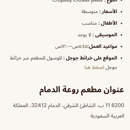
الأسعار
:
متوسطة
الأطفال
:
مناسب
الموسيقى
:
لا يوجد
مواعيد العمل
:
٥:٤٥ص–١٢:٠٠ص
الموقع على خرائط جوجل
:
للوصول للمطعم عبر خرائط
جوجل
اضغط هنا
عنوان مطعم روعة الدمام
6200 11 ب، الشاطئ الشرقي، الدمام 32412، المملكة
العربية السعودية