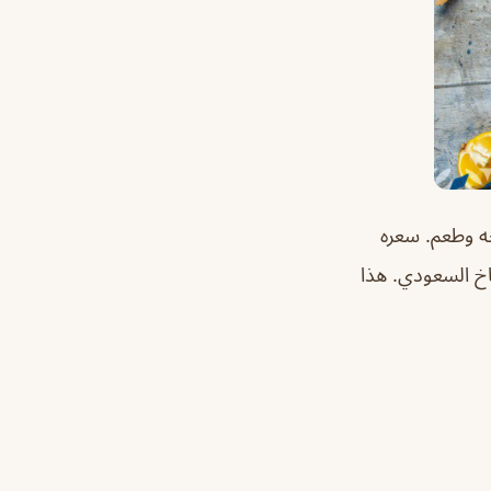
ه وطعم. سعره
باخ السعودي. هذا