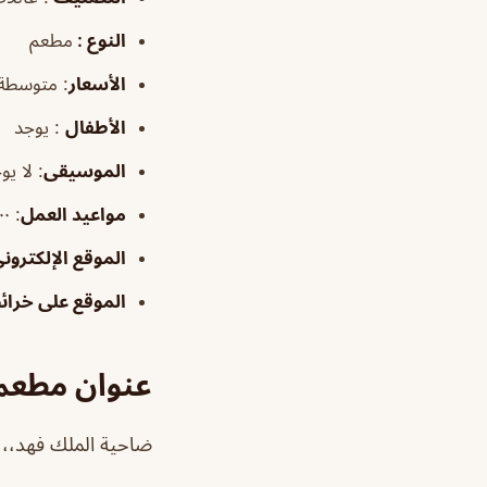
النوع :
مطعم
الأسعار
:
متوسطة
الأطفال
:
يوجد
الموسيقى
:
لا يو
مواعيد العمل
: ١٢:٠٠–٨:٠٠م
الموقع الإلكترون
الموقع على خرا
عنوان مطعم
ضاحية الملك فهد،، ضاحية الملك فه