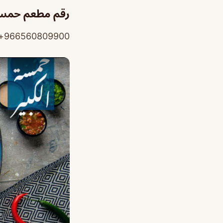
رقم مطعم حمسة
966560809900+