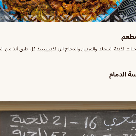
مطعم
بات لذيذة السمك والمربين والدجاج الرز لذيييييييذ كل طبق ألذ من ا
ة الدمام