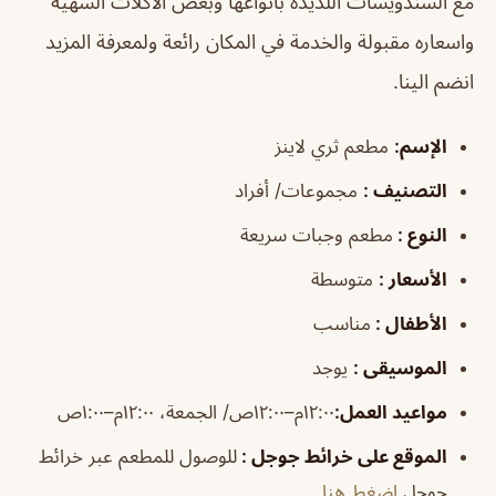
مع السندويشات اللذيذة بأنواعها وبعض الأكلات الشهية
واسعاره مقبولة والخدمة في المكان رائعة ولمعرفة المزيد
انضم الينا.
الإسم:
مطعم ثري لاينز
التصنيف :
مجموعات/ أفراد
النوع :
مطعم وجبات سريعة
الأسعار :
متوسطة
الأطفال :
مناسب
الموسيقى :
يوجد
مواعيد العمل:
١٢:٠٠م–١٢:٠٠ص/ الجمعة، ١٢:٠٠م–١:٠٠ص
الموقع على خرائط جوجل :
للوصول للمطعم عبر خرائط
جوجل
اضغط هنا