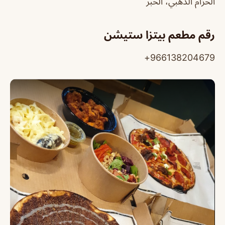
الحزام الذهبي، الخبر
رقم مطعم بيتزا ستيشن
966138204679+