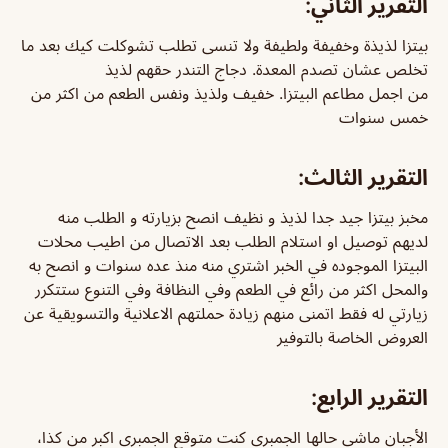
التقرير الثاني:
بيتزا لذيذة وخفيفة ولطيفة ولا تنسى تطلب تشوكلت كيك بعد ما
تخلص عشان تصدم المعدة. دجاج التندر حقهم لذيذ
من اجمل مطاعم البيتزا. خفيف ولذيذ ونفس الطعم من اكثر من
خمس سنوات
التقرير الثالث:
مخبز بيتزا جيد جدا لذيذ و نظيف انصح بزيارته و الطلب منه
لديهم توصيل او استلام الطلب بعد الاتصال من اطيب محلات
البيتزا الموجوده في الخبر اشتري منه منذ عده سنوات و انصح به
والمحل اكثر من رائع في الطعم وفي النظافة وفي التنوع ستتكرر
زيارتي له فقط اتمنى منهم زيادة حملتهم الاعلانية والتسويقية عن
العروض الخاصة بالتوفير
التقرير الرابع:
الأجبان ماشي حالها الجمبري كنت متوقع الجمبري اكبر من كذا،