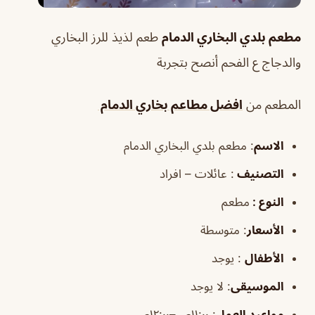
مطعم بلدي البخاري الدمام
طعم لذيذ للرز البخاري
والدجاج ع الفحم أنصح بتجربة
المطعم من
افضل مطاعم بخاري الدمام
الاسم
: مطعم بلدي البخاري الدمام
التصنيف
: عائلات – افراد
النوع :
مطعم
الأسعار
:
متوسطة
الأطفال
:
يوجد
الموسيقى
:
لا يوجد
مواعيد العمل
: ١١:٠٠ص–١٢:٠٠ص