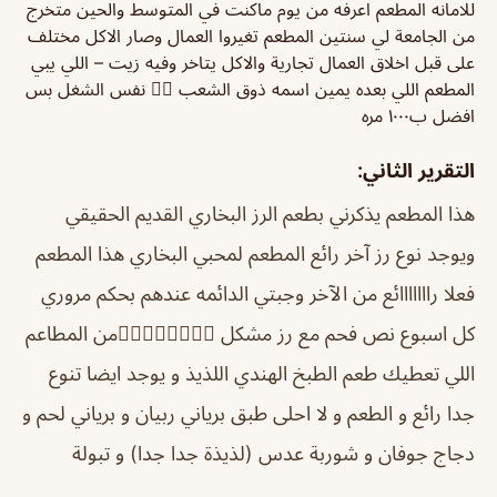
للامانه المطعم اعرفه من يوم ماكنت في المتوسط والحين متخرج
من الجامعة لي سنتين المطعم تغيروا العمال وصار الاكل مختلف
على قبل اخلاق العمال تجارية والاكل يتاخر وفيه زيت – اللي يبي
المطعم اللي بعده يمين اسمه ذوق الشعب 👌🏻 نفس الشغل بس
افضل ب١٠٠٠ مره
التقرير الثاني:
هذا المطعم يذكرني بطعم الرز البخاري القديم الحقيقي
ويوجد نوع رز آخر رائع المطعم لمحبي البخاري هذا المطعم
فعلا رااااااائع من الآخر وجبتي الدائمه عندهم بحكم مروري
كل اسبوع نص فحم مع رز مشكل 👌🏼👌🏼👌🏼👌🏼من المطاعم
اللي تعطيك طعم الطبخ الهندي اللذيذ و يوجد ايضا تنوع
جدا رائع و الطعم و لا احلى طبق برياني ربيان و برياني لحم و
دجاج جوفان و شوربة عدس (لذيذة جدا جدا) و تبولة