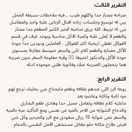
التقرير الثالث:
صراحه ممتاز جدا واكلهم طيب …فيه ملاحظات بسيطه المحل
يبي له توسيع وجلسات زياده اقبال الزباين عليه واجد والمغاسل
يبي له تزبيط. الله يرزق صاحبه الخير الكثير المطعم جدا ممتاز
والطعم لا يُعلى عليه وكمية الاكل مناسبة ويوجد غرف في قسم
العوائل تعطي اريحية اكثر للعوائل . العاملين ودودين جداً جودة
الأكل ممتازه والطعم كلام ثاني والسعر متوسط مقارنة بمستوى
جودة الأكل والديكور اعتبرها 👍🏻 وفيه معلومة السعر بدون ضريبه
هما يتحملون الضريبه عنك وفاتورة طلبي موجوده ادناه
التقرير الرابع:
روعه الرز اللي عندهم نظافه وطعم مايحتاج شي يخليك ترجع لهم
مره ثانيه وثالثه وعاشره بعد
ماعليه كلام نظافه وتعامل جميل جدا وهادي طعم البخاري
والدجاج الشوايه من الاخر بالمره عن نفسي ومع التأكيد ميه بالميه
والسعر نص شوايه 15 ريال سعودي مع الرز والجرجير وكل شي
فرش طازج مكانه حلو مقابل مستشفى الامل النفسي بالدمام .